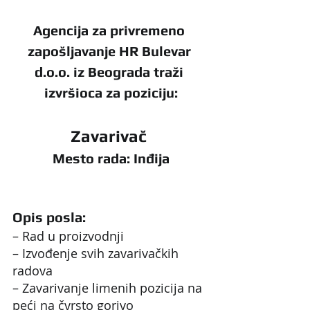
Agencija za privremeno 
zapošljavanje HR Bulevar 
d.o.o. iz Beograda traži 
izvršioca za poziciju:
Zavarivač 
Mesto rada: Inđija
Opis posla:
– Rad u proizvodnji
– Izvođenje svih zavarivačkih 
radova
– Zavarivanje limenih pozicija na 
peći na čvrsto gorivo