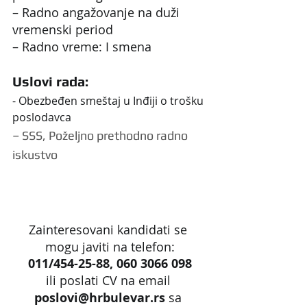
– Radno angažovanje na duži 
vremenski period
– Radno vreme: I smena
Uslovi rada:
- Obezbeđen smeštaj u Inđiji o trošku 
poslodavca
– SSS, Poželjno prethodno radno 
iskustvo
Zainteresovani kandidati se 
mogu javiti na telefon:
011/454-25-88, 060 3066 098
ili poslati CV na email 
poslovi@hrbulevar.rs 
sa 