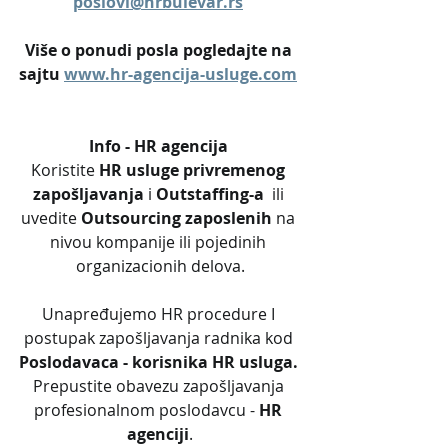
poslovi@hrbulevar.rs
Više o ponudi posla pogledajte na 
sajtu 
www.hr-agencija-usluge.com
Info - HR agencija 
Koristite 
HR usluge privremenog 
zapošljavanja
 i 
Outstaffing-a
  ili 
uvedite 
Outsourcing zaposlenih
 na 
nivou kompanije ili pojedinih 
organizacionih delova.
Unapređujemo HR procedure I 
postupak zapošljavanja radnika kod 
Poslodavaca - korisnika HR usluga. 
Prepustite obavezu zapošljavanja 
profesionalnom poslodavcu - 
HR 
agenciji
.