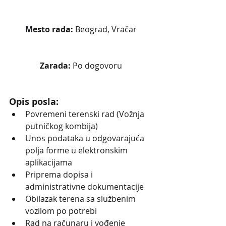
Mesto rada: 
Beograd, Vračar
Zarada:
 Po dogovoru
Opis posla:
Povremeni terenski rad (Vožnja 
putničkog kombija)
Unos podataka u odgovarajuća 
polja forme u elektronskim 
aplikacijama
Priprema dopisa i 
administrativne dokumentacije
Obilazak terena sa službenim 
vozilom po potrebi
Rad na računaru i vođenje 