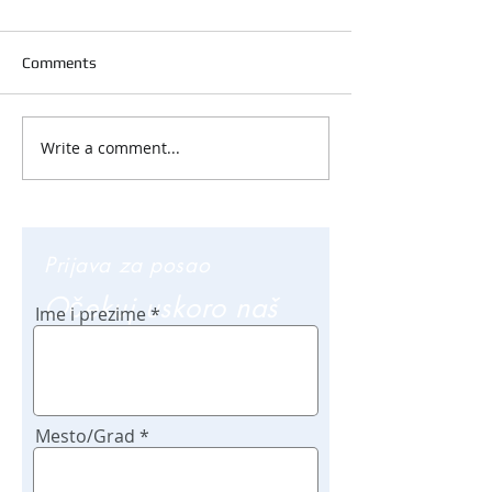
Comments
Write a comment...
Prijava za posao
Očekuj uskoro naš
Ime i prezime
poziv
Mesto/Grad