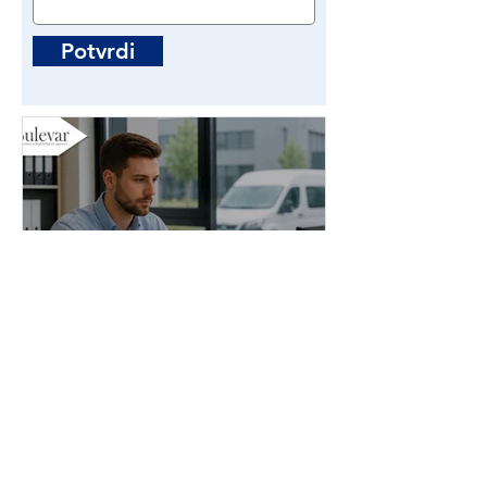
Potvrdi
Administrator stranih
radnika | Poslovi - Beograd