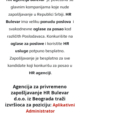
glavnim kompanijama koje nude 
zapošljavanje u Republici Srbiji. 
HR 
Bulevar 
ima veliku 
ponudu poslova
  i 
svakodnevne 
oglase za posao
 kod 
različith Poslodavaca. Konkurišite na 
oglase za poslove
 i koristite 
HR 
usluge
 potpuno besplatno. 
Zapošljavanje je besplatno za sve 
kandidate koji konkurišu za posao u 
HR agenciji
.
Agencija za privremeno 
zapošljavanje HR Bulevar 
d.o.o. iz Beograda traži 
izvršioca za poziciju: 
Aplikativni 
Administrator