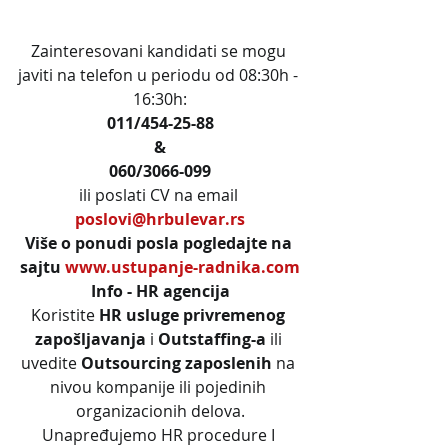
Zainteresovani kandidati se mogu 
javiti na telefon u periodu od 08:30h - 
16:30h:
011/454-25-88
&
060/3066-099
ili poslati CV na email 
poslovi@hrbulevar.rs
Više o ponudi posla pogledajte na 
sajtu 
www.ustupanje-radnika.com
Info - HR agencija
Koristite 
HR usluge privremenog 
zapošljavanja
 i 
Outstaffing-a
 ili 
uvedite 
Outsourcing zaposlenih
 na 
nivou kompanije ili pojedinih 
organizacionih delova.
Unapređujemo HR procedure I 