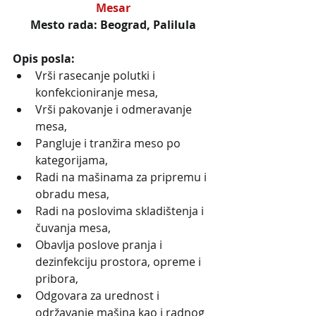
Mesar
Mesto rada: Beograd, Palilula
Opis posla:
Vrši rasecanje polutki i 
konfekcioniranje mesa,
Vrši pakovanje i odmeravanje 
mesa,
Pangluje i tranžira meso po 
kategorijama,
Radi na mašinama za pripremu i 
obradu mesa,
Radi na poslovima skladištenja i 
čuvanja mesa,
Obavlja poslove pranja i 
dezinfekciju prostora, opreme i 
pribora,
Odgovara za urednost i 
održavanje mašina kao i radnog 