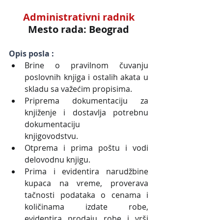
Administrativni radnik
Mesto rada: Beograd
Opis posla :
Brine o pravilnom čuvanju 
poslovnih knjiga i ostalih akata u 
skladu sa važećim propisima.
Priprema dokumentaciju za 
knjiženje i dostavlja potrebnu 
dokumentaciju 
knjigovodstvu.          
Otprema i prima poštu i vodi 
delovodnu knjigu.
Prima i evidentira narudžbine 
kupaca na vreme, proverava 
tačnosti podataka o cenama i 
količinama izdate robe, 
evidentira prodaju robe i vrši 