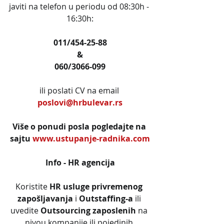
javiti na telefon u periodu od 08:30h - 
16:30h:
011/454-25-88
&
060/3066-099
ili poslati CV na email 
poslovi@hrbulevar.rs
Više o ponudi posla pogledajte na 
sajtu 
www.ustupanje-radnika.com
Info - HR agencija
Koristite 
HR usluge privremenog 
zapošljavanja
 i 
Outstaffing-a
 ili 
uvedite 
Outsourcing zaposlenih
 na 
nivou kompanije ili pojedinih 