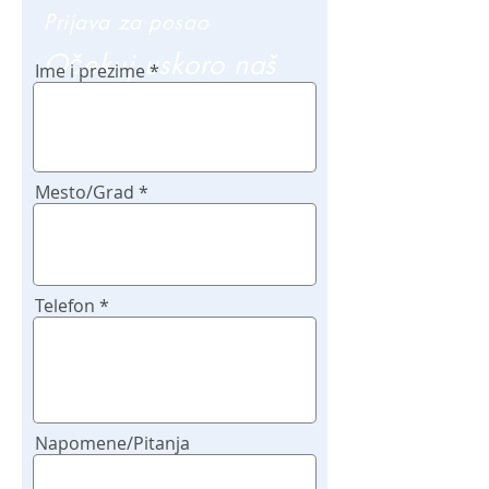
Prijava za posao
Očekuj uskoro naš
Ime i prezime
poziv
Mesto/Grad
Telefon
Napomene/Pitanja