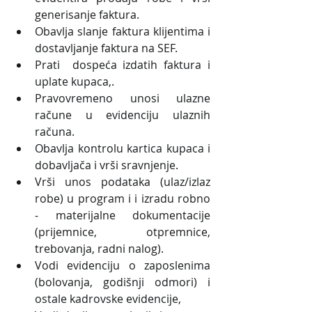
generisanje faktura.
Obavlja slanje faktura klijentima i 
dostavljanje faktura na SEF.
Prati  dospeća izdatih faktura i 
uplate kupaca,.
Pravovremeno unosi ulazne 
račune u evidenciju ulaznih 
računa.
Obavlja kontrolu kartica kupaca i 
dobavljača i vrši sravnjenje.
Vrši unos podataka (ulaz/izlaz 
robe) u program i i izradu robno 
- materijalne dokumentacije 
(prijemnice, otpremnice, 
trebovanja, radni nalog).
Vodi evidenciju o zaposlenima 
(bolovanja, godišnji odmori) i 
ostale kadrovske evidencije,