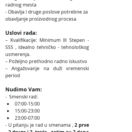
radnog mesta
- Obavlja i druge poslove potrebne za 
obavljanje proizvodnog procesa
Uslovi rada:
– Kvalifikacije: Minimum III Stepen - 
SSS , idealno tehničko - tehnološkog 
usmerenja. 
– Poželjno prethodno radno iskustvo
– Angažovanje na duži vremenski 
period
Nudimo Vam:
-  Smenski rad:
07:00-15:00
15:00-23:00 
23:00-07:00
- U pitanju je rad u smenama , 
2 prve 
, 2 druge i 2  treće , zatim su 2 dana 