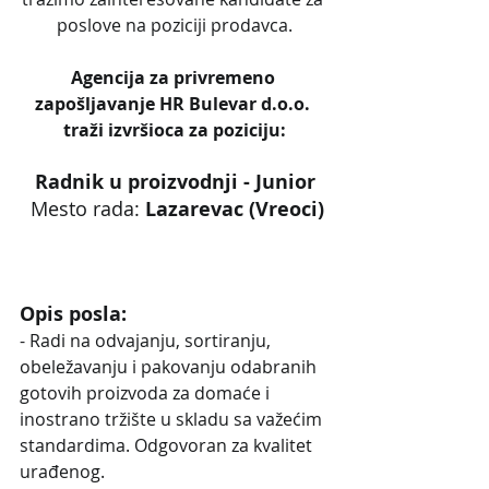
poslove na poziciji prodavca.
Agencija za privremeno 
zapošljavanje HR Bulevar d.o.o. 
traži izvršioca za poziciju:
Radnik u proizvodnji - Junior
 Mesto rada: 
Lazarevac (Vreoci)
Opis posla:
- Radi na odvajanju, sortiranju, 
obeležavanju i pakovanju odabranih 
gotovih proizvoda za domaće i 
inostrano tržište u skladu sa važećim 
standardima. Odgovoran za kvalitet 
urađenog.