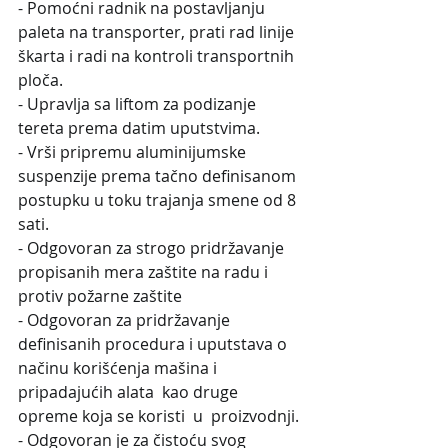
- Pomoćni radnik na postavljanju 
paleta na transporter, prati rad linije 
škarta i radi na kontroli transportnih 
ploča.
- Upravlja sa liftom za podizanje 
tereta prema datim uputstvima.
- Vrši pripremu aluminijumske 
suspenzije prema tačno definisanom 
postupku u toku trajanja smene od 8 
sati.
- Odgovoran za strogo pridržavanje 
propisanih mera zaštite na radu i 
protiv požarne zaštite
- Odgovoran za pridržavanje 
definisanih procedura i uputstava o 
načinu korišćenja mašina i 
pripadajućih alata  kao druge 
opreme koja se koristi  u  proizvodnji.
- Odgovoran je za čistoću svog 