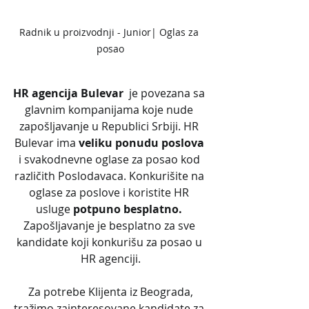
Radnik u proizvodnji - Junior| Oglas za 
posao
HR agencija Bulevar
  je povezana sa 
glavnim kompanijama koje nude 
zapošljavanje u Republici Srbiji. HR 
Bulevar ima 
veliku ponudu poslova
i svakodnevne oglase za posao kod 
različith Poslodavaca. Konkurišite na 
oglase za poslove i koristite HR 
usluge 
potpuno besplatno. 
Zapošljavanje je besplatno za sve 
kandidate koji konkurišu za posao u 
HR agenciji.
 Za potrebe Klijenta iz Beograda, 
tražimo zainteresovane kandidate za 