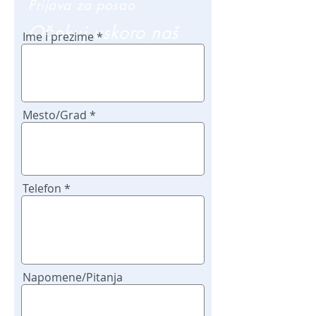
Prijava za posao
Očekuj uskoro naš
Ime i prezime
poziv
Mesto/Grad
Telefon
Napomene/Pitanja