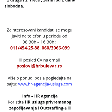
slobodna.
Zainteresovani kandidati se mogu 
javiti na telefon u periodu od 
08:30h – 16:30h : 
011/454-25-88, 060/3066-099
ili poslati CV na email 
poslovi@hrbulevar.rs 
Više o ponudi posla pogledajte na 
sajtu: 
www.hr-agencija-usluge.com
Info – HR agencija
Koristite
 HR usluge privremenog 
zapošljavanja
 i 
Outstaffing
-a ili