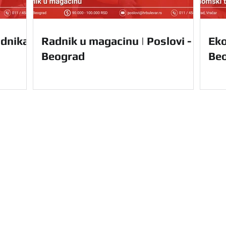
dnika |
Radnik u magacinu | Poslovi -
Eko
Beograd
Be
Navigacija
Početna
Usluge
u Vam nudi kompletnu
O nama
le Srbije. Olakšajte
Prednosti
e uz nas.
Za domaće 
Kontakt