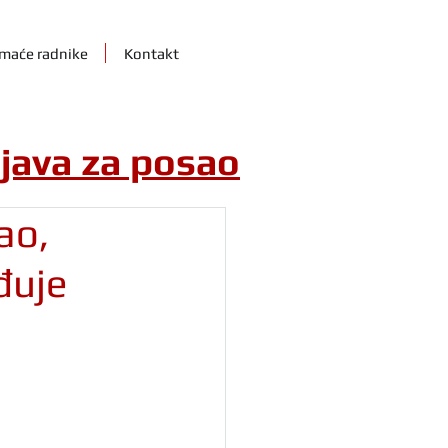
maće radnike
Kontakt
ijava za posao
ao,
đuje