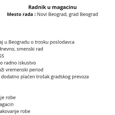
Radnik u magacinu
Mesto rada : 
Novi Beograd, grad Beograd
j u Beogradu o trosku poslodavca
dnevno, smenski rad
SSS
no radno iskustvo
uži vremenski period
, dodatno plaćen trošak gradskog prevoza
nje robe
magacin
pakovanje robe