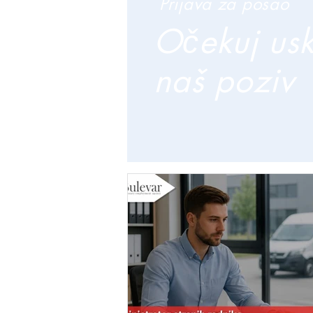
Prijava za posao
Očekuj us
naš poziv