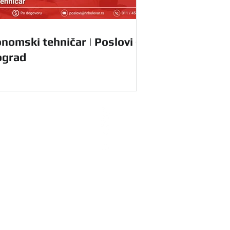
nomski tehničar | Poslovi -
ograd
radnike