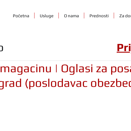
Početna
Usluge
O nama
Prednosti
Za do
o
Pr
magacinu | Oglasi za pos
grad (poslodavac obezbe