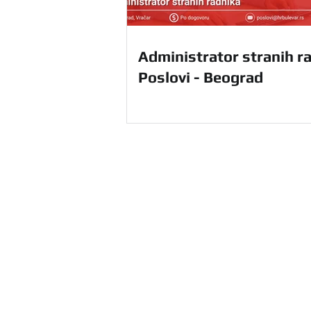
Administrator stranih ra
Poslovi - Beograd
HR Agencija Bulevar u Beograd
ponudu HR usluga na teritoriji ce
sebi i unapredite svoje poslovanj