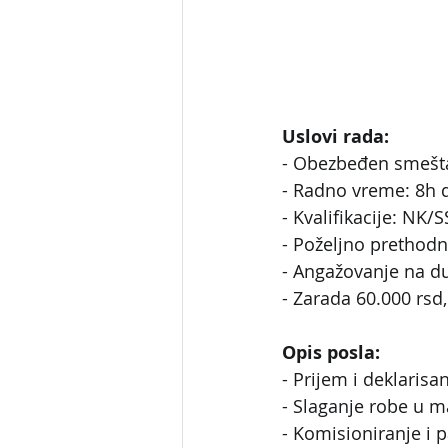
Uslovi rada:
- Obezbeđen smešta
- Radno vreme: 8h 
- Kvalifikacije: NK/
- Poželjno prethod
- Angažovanje na d
- Zarada 60.000 rsd
Opis posla:
- Prijem i deklarisa
- Slaganje robe u 
- Komisioniranje i 