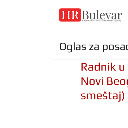
Oglas za posa
Radnik u 
Novi Beo
smeštaj)