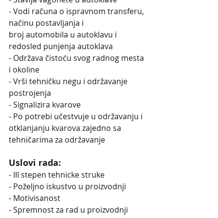
- Vodi računa o ispravnom transferu, 
načinu postavljanja i
broj automobila u autoklavu i 
redosled punjenja autoklava
- Održava čistoću svog radnog mesta 
i okoline
- Vrši tehničku negu i održavanje 
postrojenja
- Signalizira kvarove
- Po potrebi učestvuje u održavanju i 
otklanjanju kvarova zajedno sa 
tehničarima za održavanje
Uslovi rada:
- III stepen tehnicke struke
- Poželjno iskustvo u proizvodnji
- Motivisanost
- Spremnost za rad u proizvodnji 