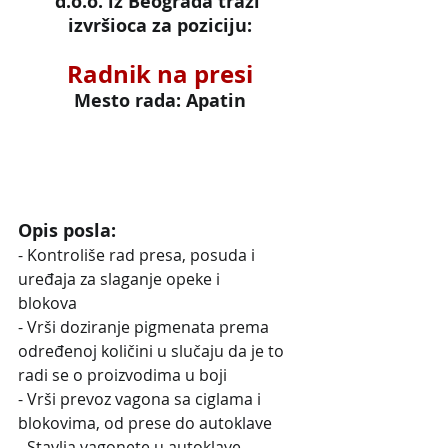
d.o.o. iz Beograda traži 
izvršioca za poziciju:
Radnik na presi
Mesto rada: Apatin
Opis posla:
- Kontroliše rad presa, posuda i 
uređaja za slaganje opeke i
blokova
- Vrši doziranje pigmenata prema 
određenoj količini u slučaju da je to
radi se o proizvodima u boji
- Vrši prevoz vagona sa ciglama i 
blokovima, od prese do autoklave
- Stavlja vagonete u autoklave