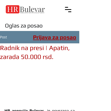
Oglas za posao
Prijava za posao
Post
Radnik na presi | Apatin,
zarada 50.000 rsd.
HR agencija Bulevar
  je povezana sa 