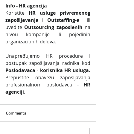
Info - HR agencija 
Koristite 
HR usluge privremenog 
zapošljavanja
 i 
Outstaffing-a
  ili 
uvedite 
Outsourcing zaposlenih
 na 
nivou kompanije ili pojedinih 
organizacionih delova.
Unapređujemo HR procedure I 
postupak zapošljavanja radnika kod 
Poslodavaca - korisnika HR usluga. 
Prepustite obavezu zapošljavanja 
profesionalnom poslodavcu - 
HR 
agenciji
.
Comments