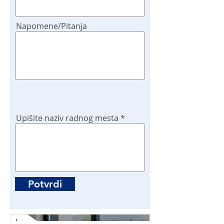
Napomene/Pitanja
Upišite naziv radnog mesta
Potvrdi