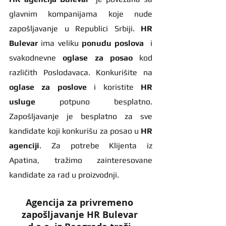
glavnim kompanijama koje nude 
zapošljavanje u Republici Srbiji. 
HR 
Bulevar 
ima veliku 
ponudu poslova
  i 
svakodnevne 
oglase za posao
 kod 
različith Poslodavaca. Konkurišite na 
oglase za poslove
 i koristite 
HR 
usluge
 potpuno besplatno. 
Zapošljavanje je besplatno za sve 
kandidate koji konkurišu za posao u 
HR 
agenciji
. Za potrebe Klijenta iz 
Apatina, tražimo zainteresovane 
kandidate za rad u proizvodnji.
Agencija za privremeno 
zapošljavanje HR Bulevar 