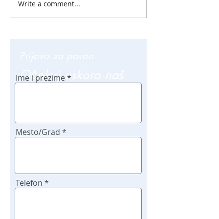
Write a comment...
Prijava za posao
Očekuj uskoro naš
Ime i prezime
poziv
Mesto/Grad
Telefon