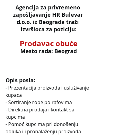
Agencija za privremeno 
zapošljavanje HR Bulevar 
d.o.o. iz Beograda traži 
izvršioca za poziciju:
Prodavac obuće
Mesto rada: Beograd
Opis posla:
- Prezentacija proizvoda i usluživanje 
kupaca
- Sortiranje robe po rafovima
- Direktna prodaja i kontakt sa 
kupcima
- Pomoć kupcima pri donošenju 
odluka ili pronalaženju proizvoda