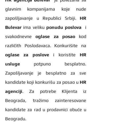
glavnim kompanijama koje nude 
zapošljavanje u Republici Srbiji. 
HR 
Bulevar 
ima veliku 
ponudu poslova
  i 
svakodnevne 
oglase za posao
 kod 
različith Poslodavaca. Konkurišite na 
oglase za poslove
 i koristite 
HR 
usluge
 potpuno besplatno. 
Zapošljavanje je besplatno za sve 
kandidate koji konkurišu za posao u 
HR 
agenciji
. Za potrebe Klijenta iz 
Beograda, tražimo zainteresovane 
kandidate za rad u prodavnici obuće u 
Beogradu.