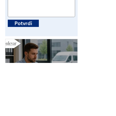
Potvrdi
Administrator stranih
radnika | Poslovi - Beograd