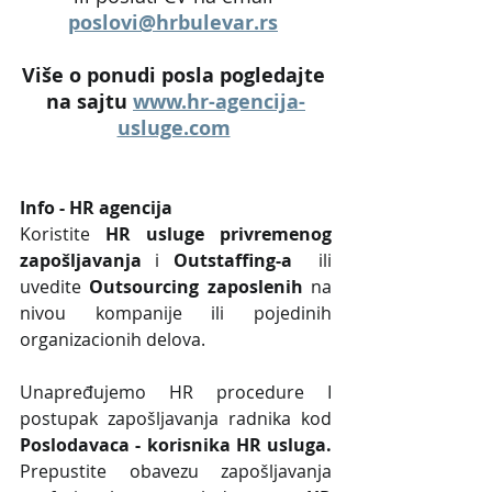
poslovi@hrbulevar.rs
Više o ponudi posla pogledajte 
na sajtu 
www.hr-agencija-
usluge.com
Info - HR agencija 
Koristite 
HR usluge privremenog 
zapošljavanja
 i 
Outstaffing-a
  ili 
uvedite 
Outsourcing zaposlenih
 na 
nivou kompanije ili pojedinih 
organizacionih delova.
Unapređujemo HR procedure I 
postupak zapošljavanja radnika kod 
Poslodavaca - korisnika HR usluga. 
Prepustite obavezu zapošljavanja 