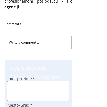
profesionalnom poslodavcu - 
HR 
agenciji
.
Comments
Write a comment...
Prijava za posao
Očekuj uskoro naš
Ime i prezime
poziv
Mesto/Grad