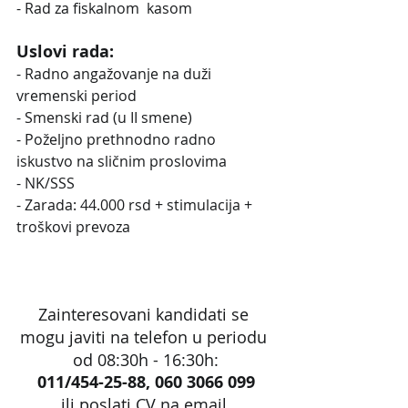
- Rad za fiskalnom  kasom
Uslovi rada:
- Radno angažovanje na duži 
vremenski period
- Smenski rad (u II smene)
- Poželjno prethnodno radno 
iskustvo na sličnim proslovima
- NK/SSS
- Zarada: 44.000 rsd + stimulacija + 
troškovi prevoza
Zainteresovani kandidati se 
mogu javiti na telefon u periodu 
od 08:30h - 16:30h:
011/454-25-88, 060 3066 099
ili poslati CV na email 