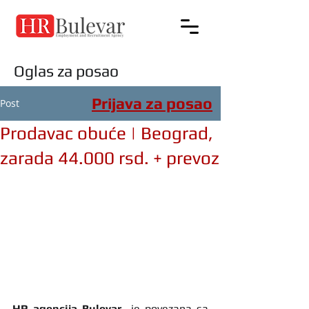
Oglas za posao
Prijava za posao
Post
Prodavac obuće | Beograd,
zarada 44.000 rsd. + prevoz
HR agencija Bulevar
  je povezana sa 