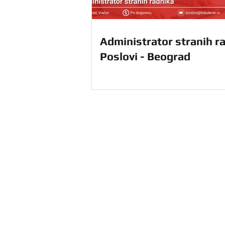
Administrator stranih ra
Poslovi - Beograd
HR Agencija Bulevar u Beograd
ponudu HR usluga na teritoriji ce
sebi i unapredite svoje poslovanj