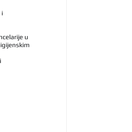
i 
celarije u 
igijenskim 
i