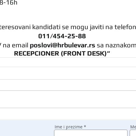
08-16h
teresovani kandidati se mogu javiti na telefon
011/454-25-88
CV na email 
poslovi@hrbulevar.rs 
sa naznakom
RECEPCIONER (FRONT DESK)“
Ime i prezime
Me