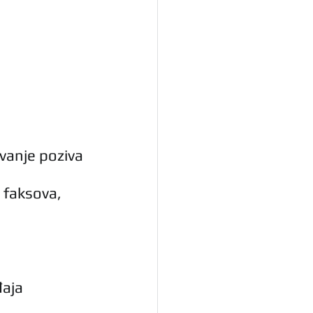
vanje poziva 
 faksova, 
aja 