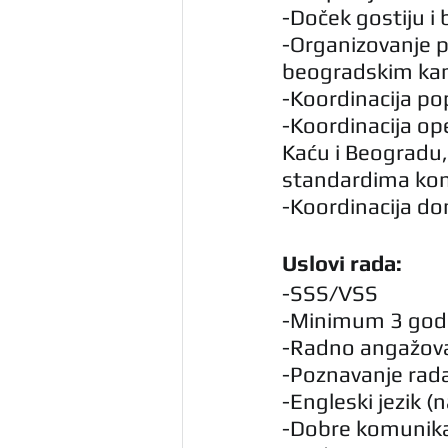
-Doček gostiju i
-Organizovanje p
beogradskim kan
-Koordinacija po
-Koordinacija ope
Kaću i Beogradu,
standardima ko
-Koordinacija do
Uslovi rada:
-SSS/VSS
-Minimum 3 godi
-Radno angažova
-Poznavanje rada
-Engleski jezik (
-Dobre komunika