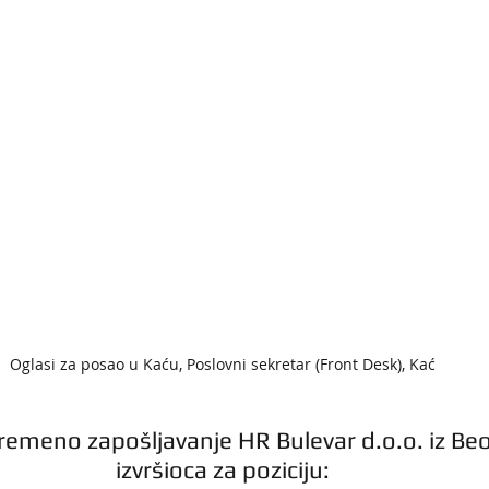
Oglasi za posao u Kaću, Poslovni sekretar (Front Desk), Kać
vremeno zapošljavanje HR Bulevar d.o.o. iz Beo
izvršioca za poziciju: