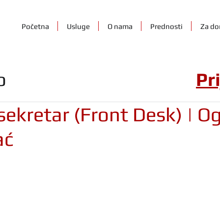
Početna
Usluge
O nama
Prednosti
Za do
o
Pr
sekretar (Front Desk) | Og
ać