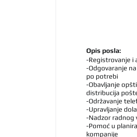
Opis posla:
-Registrovanje i
-Odgovaranje na 
po potrebi
-Obavljanje opšti
distribucija pošt
-Održavanje tel
-Upravljanje do
-Nadzor radnog
-Pomoć u planira
kompanije