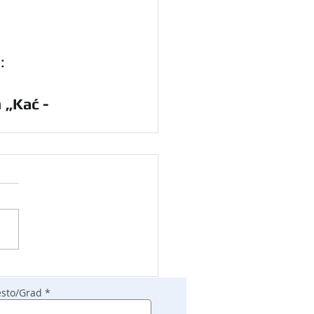
:
 
„Kać - 
sto/Grad