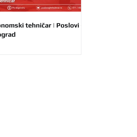
nomski tehničar | Poslovi -
ograd
radnike