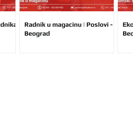
dnika |
Radnik u magacinu | Poslovi -
Eko
Beograd
Be
Navigacija
Početna
Usluge
u Vam nudi kompletnu
O nama
le Srbije. Olakšajte
Prednosti
e uz nas.
Za domaće 
Kontakt