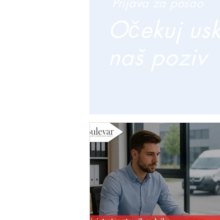
Prijava za posao
Očekuj us
naš poziv