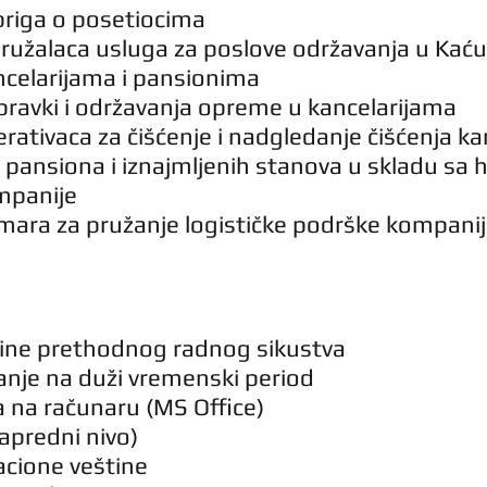
 briga o posetiocima
ružalaca usluga za poslove održavanja u Kaću 
celarijama i pansionima
pravki i održavanja opreme u kancelarijama 
rativaca za čišćenje i nadgledanje čišćenja kan
 pansiona i iznajmljenih stanova u skladu sa h
mpanije
mara za pružanje logističke podrške kompanij
ne prethodnog radnog sikustva
nje na duži vremenski period
 na računaru (MS Office) 
napredni nivo)
cione veštine