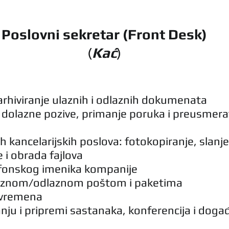
Poslovni sekretar (Front Desk)
(
Kać
)
 arhiviranje ulaznih i odlaznih dokumenata
dolazne pozive, primanje poruka i preusmera
h kancelarijskih poslova: fotokopiranje, slanje
e i obrada fajlova
efonskog imenika kompanije
laznom/odlaznom poštom i paketima
 vremena
nju i pripremi sastanaka, konferencija i događ