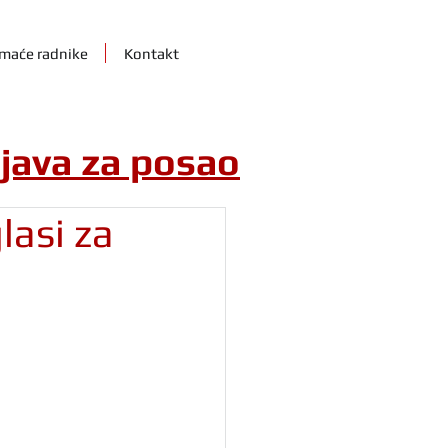
maće radnike
Kontakt
ijava za posao
lasi za