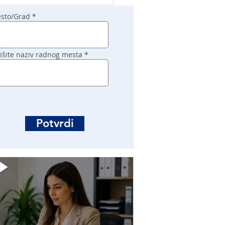
sto/Grad
išite naziv radnog mesta
Potvrdi