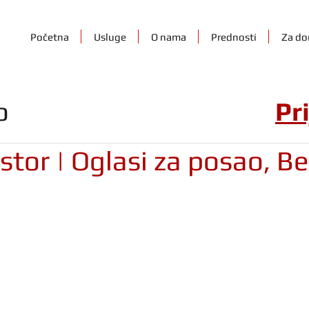
Početna
Usluge
O nama
Prednosti
Za do
o
Pr
stor | Oglasi za posao, B