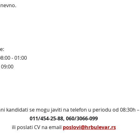
dnevno.
e:
:00 - 01:00
 09:00
D
ni kandidati se mogu javiti na telefon u periodu od 08:30h –
011/454-25-88, 060/3066-099
ili poslati CV na email 
poslovi@hrbulevar.rs