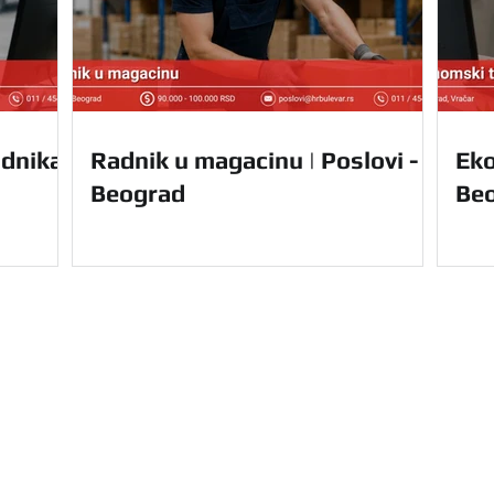
dnika |
Radnik u magacinu | Poslovi -
Eko
Beograd
Be
Navigacija
Početna
Usluge
u Vam nudi kompletnu
O nama
le Srbije. Olakšajte
Prednosti
e uz nas.
Za domaće 