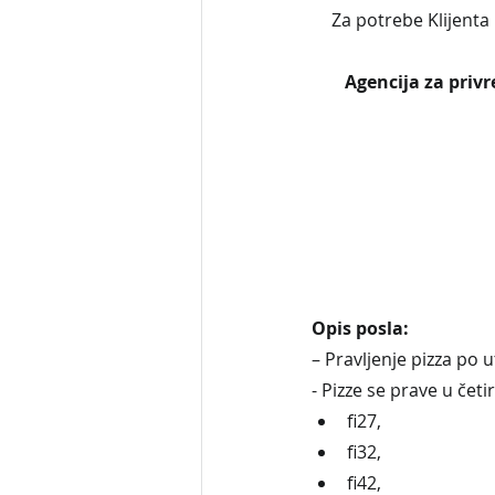
Za potrebe Klijenta 
Agencija za privr
Opis posla:
– Pravljenje pizza po
- Pizze se prave u četiri
fi27, 
fi32,
fi42, 