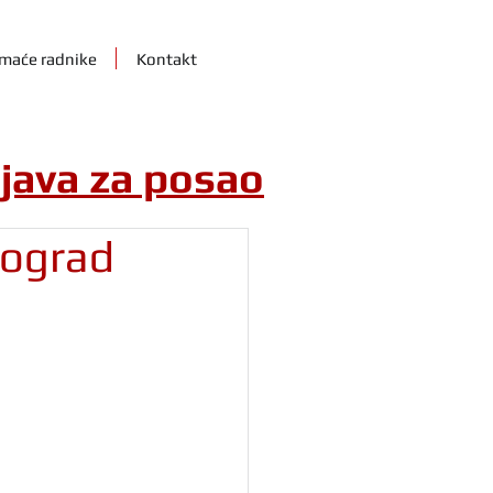
maće radnike
Kontakt
ijava za posao
eograd