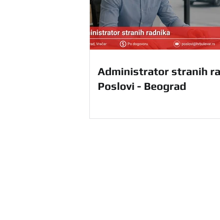
Administrator stranih ra
Poslovi - Beograd
HR Agencija Bulevar u Beograd
ponudu HR usluga na teritoriji ce
sebi i unapredite svoje poslovanj