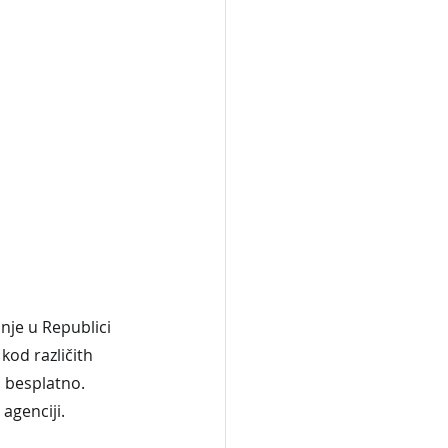
je u Republici 
kod različith 
 besplatno. 
agenciji. 