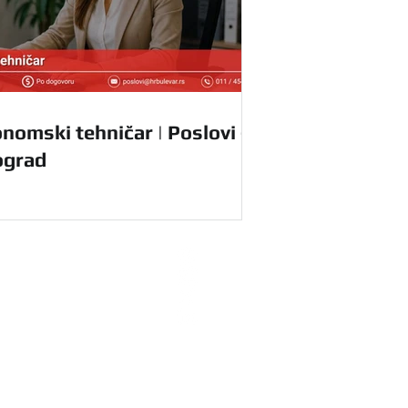
nomski tehničar | Poslovi -
ograd
radnike