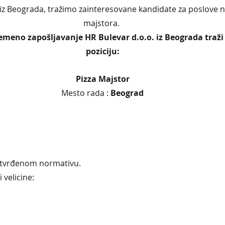
iz Beograda, tražimo zainteresovane kandidate za poslove na 
majstora. 
emeno zapošljavanje HR Bulevar d.o.o. iz Beograda traži 
poziciju:
Pizza Majstor
Mesto rada :
 Beograd
 utvrđenom normativu.
 velicine: 