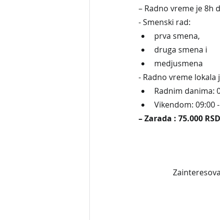
– Radno vreme je 8h 
- Smenski rad:
prva smena, 
druga smena i 
medjusmena 
- Radno vreme lokala j
Radnim danima: 08
Vikendom: 09:00 -
– Zarada : 75.000 RS
Zainteresova