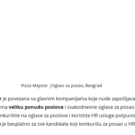
Pizza Majstor |Oglasi za posao, Beograd
r
 je povezana sa glavnim kompanijama koje nude zapošljavan
ima 
veliku ponudu poslova
 i svakodnevne oglase za posao 
onkurišite na oglase za poslove i koristite HR usluge potpuno
 
je besplatno za sve kandidate koji konkurišu za posao u HR 