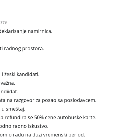
izze.
 deklarisanje namirnica.
ti radnog prostora.
i žeski kandidati.
 važna.
ndiidat.
ata na razgovor za posao sa poslodavcem. 
 u smeštaj.
a refundira se 50% cene autobuske karte.
odno radno iskustvo.
om o radu na duzi vremenski period.