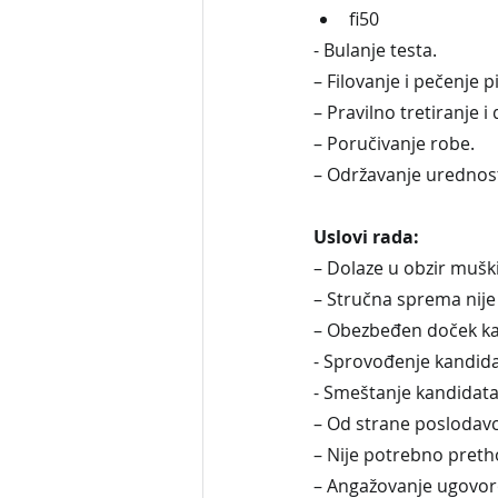
fi50
- Bulanje testa.
– Filovanje i pečenje p
– Pravilno tretiranje i
– Poručivanje robe.
– Održavanje urednos
Uslovi rada:
– Dolaze u obzir muški 
– Stručna sprema nije
– Obezbeđen doček ka
- Sprovođenje kandid
- Smeštanje kandidata
– Od strane poslodavc
– Nije potrebno preth
– Angažovanje ugovor