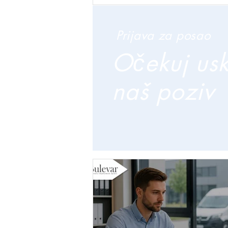
Prijava za posao
Očekuj us
naš poziv