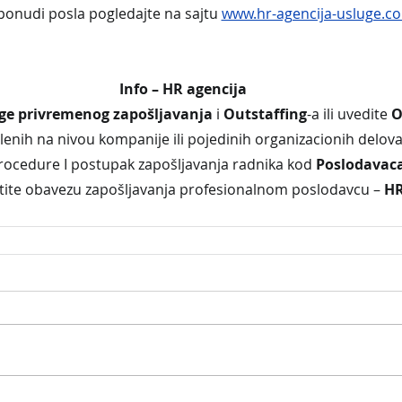
ponudi posla pogledajte na sajtu
www.hr-agencija-usluge.c
Info – HR agencija
ge privremenog zapošljavanja
 i 
Outstaffing
-a ili uvedite 
O
lenih na nivou kompanije ili pojedinih organizacionih delova
cedure I postupak zapošljavanja radnika kod 
Poslodavaca
tite obavezu zapošljavanja profesionalnom poslodavcu – 
HR