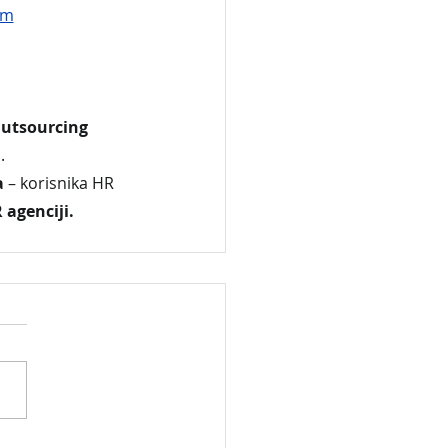
om
utsourcing 
.
 
– korisnika HR 
 agenciji.