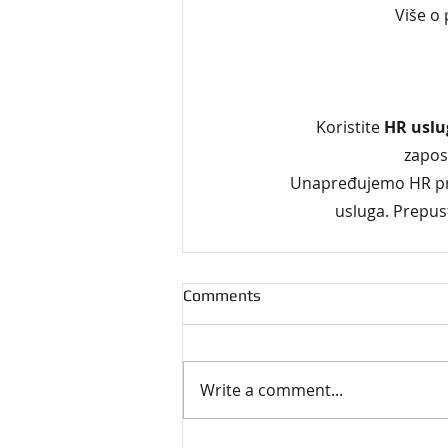
Više o 
Koristite 
HR uslu
zapos
Unapređujemo HR pro
usluga. Prepus
Comments
Write a comment...