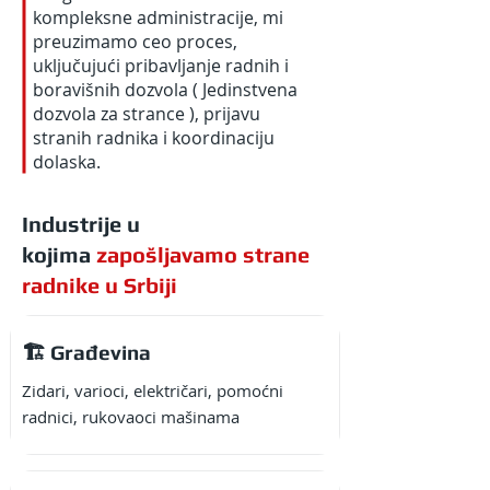
kompleksne administracije, mi
preuzimamo ceo proces,
uključujući pribavljanje radnih i
boravišnih dozvola ( Jedinstvena
dozvola za strance ), prijavu
stranih radnika i koordinaciju
dolaska.
Industrije u
kojima
zapošljavamo strane
radnike u Srbiji
🏗️ Građevina
Zidari, varioci, električari, pomoćni
radnici, rukovaoci mašinama