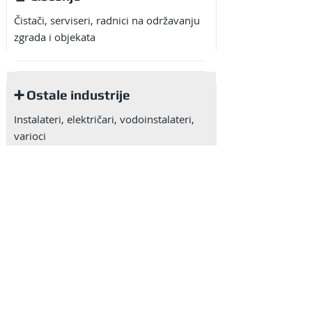
Čistači, serviseri, radnici na održavanju
zgrada i objekata
➕ Ostale industrije
Instalateri, električari, vodoinstalateri,
varioci
Zaposlite
strane radnike u
Srbiji
Strani radnici u Srbiji spremni za