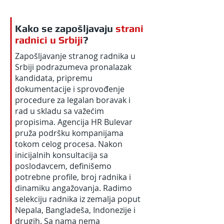
Kako se zapošljavaju
strani
radnici u Srbiji
?
Zapošljavanje stranog radnika u
Srbiji podrazumeva pronalazak
kandidata, pripremu
dokumentacije i sprovođenje
procedure za legalan boravak i
rad u skladu sa važećim
propisima. Agencija HR Bulevar
pruža podršku kompanijama
tokom celog procesa. Nakon
inicijalnih konsultacija sa
poslodavcem, definišemo
potrebne profile, broj radnika i
dinamiku angažovanja. Radimo
selekciju radnika iz zemalja poput
Nepala, Bangladeša, Indonezije i
drugih. Sa nama nema