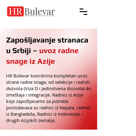
Zapošljavanje stranaca
u Srbiji –
uvoz radne
snage iz Azije
HR Bulevar koordinira kompletan uvoz
strane radne snage, od selekcije i radnih
dozvola (Viza D i Jedinstvena dozvola) do
smeštaja i integracije. Radnici iz Azije
koje zapošljavamo za potrebe
poslodavaca su radnici iz Nepala, radnici
iz Bangladeša, Radnici iz Indonezije, i
drugih Azijskih zemalja.