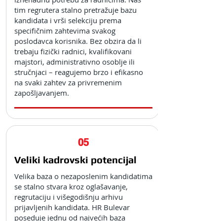
tim regrutera stalno pretražuje bazu
kandidata i vrši selekciju prema
specifičnim zahtevima svakog
poslodavca korisnika. Bez obzira da li
trebaju fizički radnici, kvalifikovani
majstori, administrativno osoblje ili
stručnjaci – reagujemo brzo i efikasno
na svaki zahtev za privremenim
zapošljavanjem.
05
Veliki kadrovski potencijal
Velika baza o nezaposlenim kandidatima
se stalno stvara kroz oglašavanje,
regrutaciju i višegodišnju arhivu
prijavljenih kandidata. HR Bulevar
poseduje jednu od najvećih baza