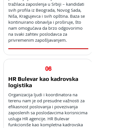
tražilaca zaposlenja u Srbiji – kandidati
svih profila iz Beograda, Novog Sada,
Niša, Kragujevca i svih opština. Baza se
kontinuirano obnavlja i proširuje, što
nam omogućava da brzo odgovorimo
na svaki zahtev poslodavca za
privremenim zapošljavanjem.
06
HR Bulevar kao kadrovska
logistika
Organizacija ljudi i koordinatora na
terenu nam je od presudne važnosti za
efikasnost poslovanja i povezivanja
zaposlenih sa poslodavcima korisnicima
usluga HR agencije. HR Bulevar
funkcioniše kao kompletna kadrovska