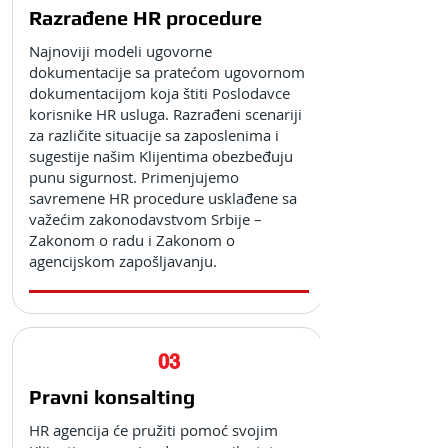
Razrađene HR procedure
Najnoviji modeli ugovorne
dokumentacije sa pratećom ugovornom
dokumentacijom koja štiti Poslodavce
korisnike HR usluga. Razrađeni scenariji
za različite situacije sa zaposlenima i
sugestije našim Klijentima obezbeđuju
punu sigurnost. Primenjujemo
savremene HR procedure usklađene sa
važećim zakonodavstvom Srbije –
Zakonom o radu i Zakonom o
agencijskom zapošljavanju.
03
Pravni konsalting
HR agencija će pružiti pomoć svojim