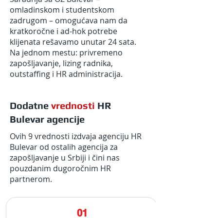
omladinskom i studentskom
zadrugom – omogućava nam da
kratkoročne i ad-hok potrebe
klijenata rešavamo unutar 24 sata.
Na jednom mestu: privremeno
zapošljavanje, lizing radnika,
outstaffing i HR administracija.
Dodatne
vrednosti
HR
Bulevar agencije
Ovih 9 vrednosti izdvaja agenciju HR
Bulevar od ostalih agencija za
zapošljavanje u Srbiji i čini nas
pouzdanim dugoročnim HR
partnerom.
01