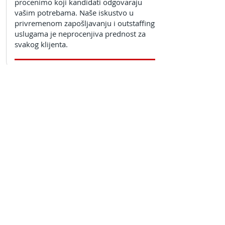
procenimo koji kandidati odgovaraju
vašim potrebama. Naše iskustvo u
privremenom zapošljavanju i outstaffing
uslugama je neprocenjiva prednost za
svakog klijenta.
08
Saradnja sa Omladinskom
zadrugom Bulevar
Kratkoročne poslove ili projekte naših
klijenata uglavnom uspešno rešavamo u
kratkim rokovima saradnjom sa
Omladinskom zadrugom Bulevar gde na
jednom mestu dobijate objedinjenu
uslugu.
OZ Bulevar
je omladinska i
studentska zadruga sa velikom bazom
mladih radnika za kratkoročne,
sezonske i ad-hok angažmane. Spoj