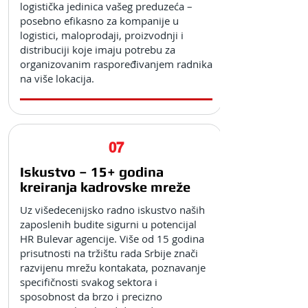
logistička jedinica vašeg preduzeća –
posebno efikasno za kompanije u
logistici, maloprodaji, proizvodnji i
distribuciji koje imaju potrebu za
organizovanim raspoređivanjem radnika
na više lokacija.
07
Iskustvo – 15+ godina
kreiranja kadrovske mreže
Uz višedecenijsko radno iskustvo naših
zaposlenih budite sigurni u potencijal
HR Bulevar agencije. Više od 15 godina
prisutnosti na tržištu rada Srbije znači
razvijenu mrežu kontakata, poznavanje
specifičnosti svakog sektora i
sposobnost da brzo i precizno