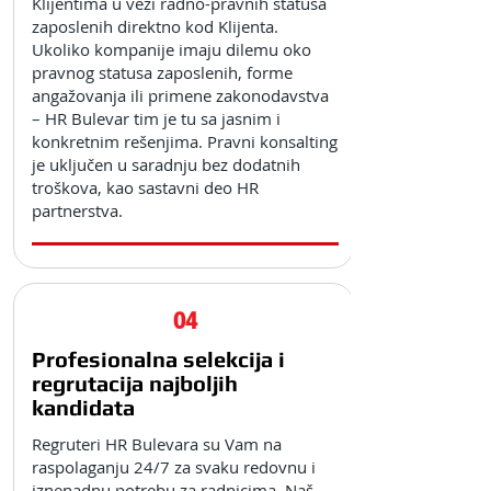
Klijentima u vezi radno-pravnih statusa
zaposlenih direktno kod Klijenta.
Ukoliko kompanije imaju dilemu oko
pravnog statusa zaposlenih, forme
angažovanja ili primene zakonodavstva
– HR Bulevar tim je tu sa jasnim i
konkretnim rešenjima. Pravni konsalting
je uključen u saradnju bez dodatnih
troškova, kao sastavni deo HR
partnerstva.
04
Profesionalna selekcija i
regrutacija najboljih
kandidata
Regruteri HR Bulevara su Vam na
raspolaganju 24/7 za svaku redovnu i
iznenadnu potrebu za radnicima. Naš