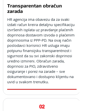
Transparentan obračun
zarada
HR agencija ima obavezu da za svaki
izdati račun kreira detaljnu specifikaciju
izvršenih isplata uz pravdanje plaćenih
doprinosa dostavom izvoda o plaćenim
doprinosima iz PPP-PD. Na ovaj način
poslodavci korisnici HR usluga imaju
potpunu finansijsku transparentnost i
sigurnost da su svi zakonski doprinosi
uredno izmireni. Obračun zarada,
doprinosi za PIO, zdravstveno
osiguranje i porez na zarade – sve
dokumentovano i dostupno klijentu na
uvid u svakom trenutku.
02