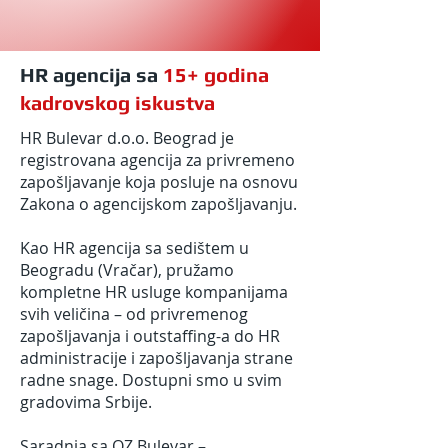
HR agencija sa
15+ godina
kadrovskog iskustva
HR Bulevar d.o.o. Beograd je
registrovana agencija za privremeno
zapošljavanje koja posluje na osnovu
Zakona o agencijskom zapošljavanju.
Kao HR agencija sa sedištem u
Beogradu (Vračar), pružamo
kompletne HR usluge kompanijama
svih veličina – od privremenog
zapošljavanja i outstaffing-a do HR
administracije i zapošljavanja strane
radne snage. Dostupni smo u svim
gradovima Srbije.
Saradnja sa OZ Bulevar –