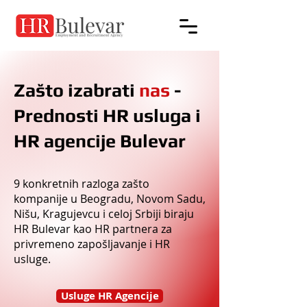
Zašto izabrati
nas
-
Prednosti HR usluga i
HR agencije Bulevar
9 konkretnih razloga zašto
kompanije u Beogradu, Novom Sadu,
Nišu, Kragujevcu i celoj Srbiji biraju
HR Bulevar kao HR partnera za
privremeno zapošljavanje i HR
usluge.
Usluge HR Agencije