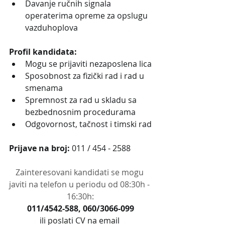
Davanje ručnih signala 
operaterima opreme za opslugu 
vazduhoplova
Profil kandidata:
Mogu se prijaviti nezaposlena lica
Sposobnost za fizički rad i rad u 
smenama
Spremnost za rad u skladu sa 
bezbednosnim procedurama
Odgovornost, tačnost i timski rad
Prijave na broj:
011 / 454 - 2588
Zainteresovani kandidati se mogu 
javiti na telefon u periodu od 08:30h - 
16:30h:
011/4542-588, 060/3066-099
ili poslati CV na email 