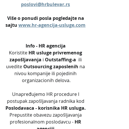
poslovi@hrbulevar.rs
Više o ponudi posla pogledajte na 
sajtu 
www.hr-agencija-usluge.com
Info - HR agencija 
Koristite 
HR usluge privremenog 
zapošljavanja
 i 
Outstaffing-a
  ili 
uvedite 
Outsourcing zaposlenih
 na 
nivou kompanije ili pojedinih 
organizacionih delova.
Unapređujemo HR procedure I 
postupak zapošljavanja radnika kod 
Poslodavaca - korisnika HR usluga. 
Prepustite obavezu zapošljavanja 
profesionalnom poslodavcu - 
HR 
agenciji
.