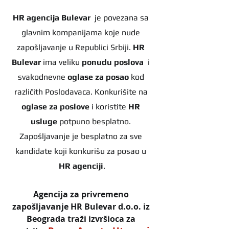
HR agencija Bulevar
  je povezana sa 
glavnim kompanijama koje nude 
zapošljavanje u Republici Srbiji. 
HR 
Bulevar 
ima veliku 
ponudu poslova
  i 
svakodnevne 
oglase za posao
 kod 
različith Poslodavaca. Konkurišite na 
oglase za poslove
 i koristite 
HR 
usluge
 potpuno besplatno. 
Zapošljavanje je besplatno za sve 
kandidate koji konkurišu za posao u 
HR agenciji
.
Agencija za privremeno 
zapošljavanje HR Bulevar d.o.o. iz 
Beograda traži izvršioca za 