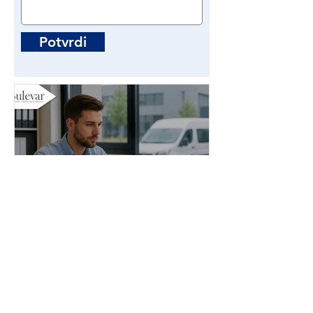
Potvrdi
Administrator stranih
radnika | Poslovi - Beograd