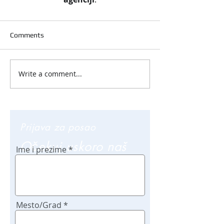
Comments
Write a comment...
Prijava za posao
Očekuj uskoro naš
Ime i prezime
poziv
Mesto/Grad