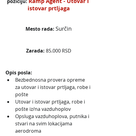
Ramp Agent - Utovar i 
poziciju: 
istovar prtljaga
Surčin
Mesto rada: 
Zarada:
 85.000 RSD
Opis posla:
Bezbednosna provera opreme 
za utovar i istovar prtljaga, robe i 
pošte
Utovar i istovar prtljaga, robe i 
pošte iz/na vazduhoplov
Opsluga vazduhoplova, putnika i 
stvari na svim lokacijama 
aerodroma