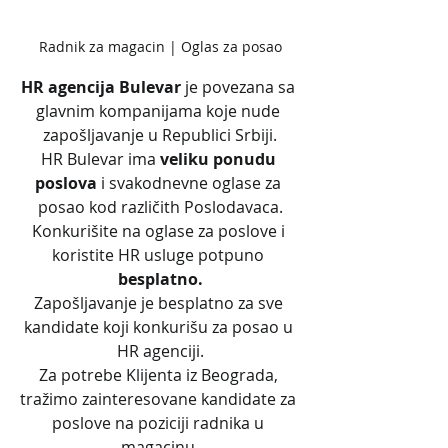
Radnik za magacin | Oglas za posao
HR agencija Bulevar
 je povezana sa 
glavnim kompanijama koje nude 
zapošljavanje u Republici Srbiji.
HR Bulevar ima 
veliku ponudu 
poslova
 i svakodnevne oglase za 
posao kod različith Poslodavaca.
Konkurišite na oglase za poslove i 
koristite HR usluge potpuno 
besplatno.
Zapošljavanje je besplatno za sve 
kandidate koji konkurišu za posao u 
HR agenciji.
Za potrebe Klijenta iz Beograda, 
tražimo zainteresovane kandidate za 
poslove na poziciji radnika u 
magacinu.