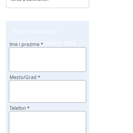
Prijava za posao
Očekuj uskoro naš
Ime i prezime
poziv
Mesto/Grad
Telefon