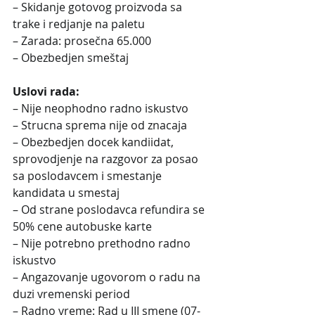
– Skidanje gotovog proizvoda sa 
trake i redjanje na paletu
– Zarada: prosečna 65.000
– Obezbedjen smeštaj
Uslovi rada:
– Nije neophodno radno iskustvo
– Strucna sprema nije od znacaja
– Obezbedjen docek kandiidat, 
sprovodjenje na razgovor za posao 
sa poslodavcem i smestanje 
kandidata u smestaj
– Od strane poslodavca refundira se 
50% cene autobuske karte
– Nije potrebno prethodno radno 
iskustvo
– Angazovanje ugovorom o radu na 
duzi vremenski period
– Radno vreme: Rad u III smene (07-