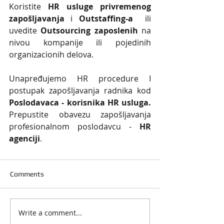
Koristite 
HR usluge privremenog 
zapošljavanja
 i 
Outstaffing-a
  ili 
uvedite 
Outsourcing zaposlenih
 na 
nivou kompanije ili pojedinih 
organizacionih delova.
Unapređujemo HR procedure I 
postupak zapošljavanja radnika kod 
Poslodavaca - korisnika HR usluga. 
Prepustite obavezu zapošljavanja 
profesionalnom poslodavcu - 
HR 
agenciji
.
Comments
Write a comment...