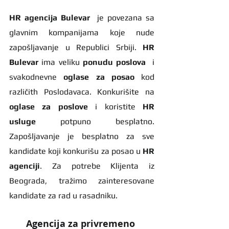
HR agencija Bulevar
  je povezana sa 
glavnim kompanijama koje nude 
zapošljavanje u Republici Srbiji. 
HR 
Bulevar 
ima veliku 
ponudu poslova
  i 
svakodnevne 
oglase za posao
 kod 
različith Poslodavaca. Konkurišite na 
oglase za poslove
 i koristite 
HR 
usluge
 potpuno besplatno. 
Zapošljavanje je besplatno za sve 
kandidate koji konkurišu za posao u 
HR 
agenciji
. Za potrebe Klijenta iz 
Beograda, tražimo zainteresovane 
kandidate za rad u rasadniku. 
Agencija za privremeno 