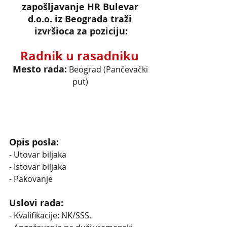
zapošljavanje HR Bulevar 
d.o.o. iz Beograda traži 
izvršioca za poziciju:
Radnik u rasadniku 
Mesto rada:
Beograd (Pančevački 
put) 
Opis posla:
- Utovar biljaka
- Istovar biljaka
- Pakovanje
Uslovi rada:
- Kvalifikacije: NK/SSS.