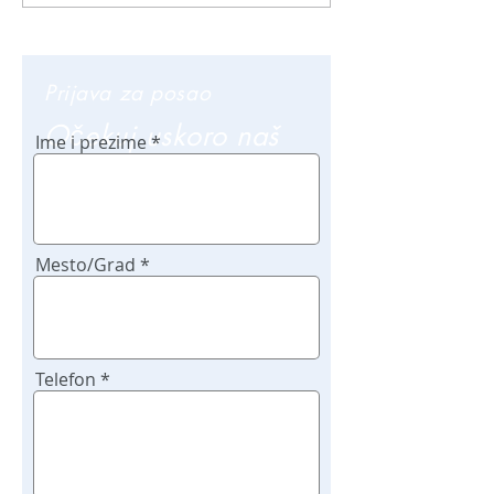
Prijava za posao
Očekuj uskoro naš
Ime i prezime
poziv
Mesto/Grad
Telefon