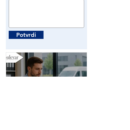
Potvrdi
Administrator stranih