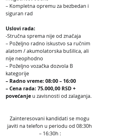
– Kompletna opremu za bezbedan i 
siguran rad
Uslovi rada:
-Stručna sprema nije od značaja
– Poželjno radno iskustvo sa ručnim 
alatom / akumolatorska bušilica, ali 
nije neophodno
– Poželjno vozačka dozvola B 
kategorije
– Radno vreme: 08:00 – 16:00
– Cena rada: 75.000,00 RSD + 
povećanje
 u zavisnosti od zalaganja.
Zainteresovani kandidati se mogu 
javiti na telefon u periodu od 08:30h 
– 16:30h :