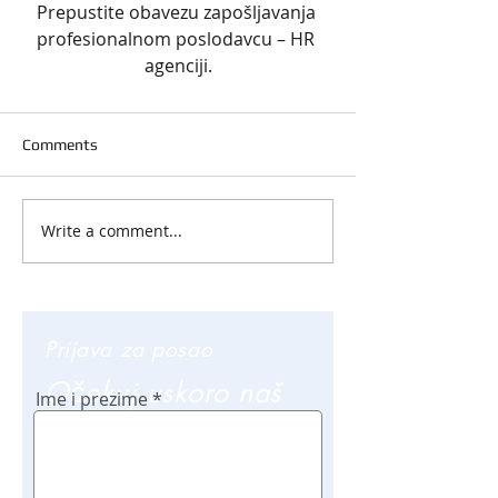
Prepustite obavezu zapošljavanja 
profesionalnom poslodavcu – HR 
agenciji.
Comments
Write a comment...
Prijava za posao
Očekuj uskoro naš
Ime i prezime
poziv