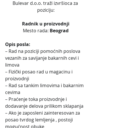
Bulevar d.o.o. traži izvršioca za 
poziciju:
Radnik u proizvodnji
Mesto rada:
 Beograd
Opis posla:
– Rad na poziciji pomoćnih poslova 
vezanih za savijanje bakarnih cevi i 
limova
– Fizički posao rad u magacinu i 
proizvodnji
– Rad sa tankim limovima i bakarnim 
cevima
– Praćenje toka proizvodnje i 
dodavanje delova prilikom sklapanja
– Ako je zaposleni zainteresovan za 
posao tvrdog lemljenja , postoji 
mogućnost obuke