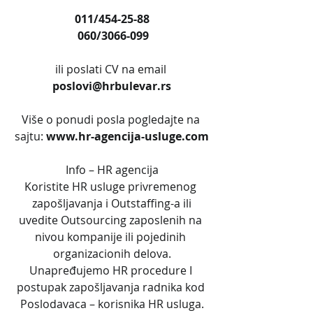
011/454-25-88
 060/3066-099
ili poslati CV na email 
poslovi@hrbulevar.rs
Više o ponudi posla pogledajte na 
sajtu:
 www.hr-agencija-usluge.com
Info – HR agencija
Koristite HR usluge privremenog 
zapošljavanja i Outstaffing-a ili
uvedite Outsourcing zaposlenih na 
nivou kompanije ili pojedinih 
organizacionih delova.
Unapređujemo HR procedure I 
postupak zapošljavanja radnika kod 
Poslodavaca – korisnika HR usluga.