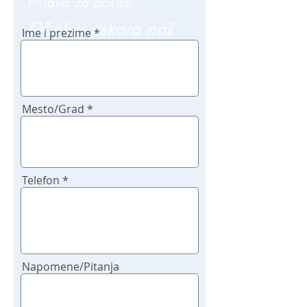
Prijava za posao
Očekuj uskoro naš
Ime i prezime
poziv
Mesto/Grad
Telefon
Napomene/Pitanja