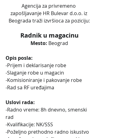
Agencija za privremeno 
zapošljavanje HR Bulevar d.o.o. iz 
Beograda traži izvršioca za poziciju:
Radnik u magacinu
Mesto: 
Beograd
Opis posla:
-Prijem i deklarisanje robe
-Slaganje robe u magacin
-Komisioniranje i pakovanje robe 
-Rad sa RF uređajima
Uslovi rada:
-Radno vreme: 8h dnevno, smenski 
rad
-Kvalifikacije: NK/SSS
-Poželjno prethodno radno iskustvo