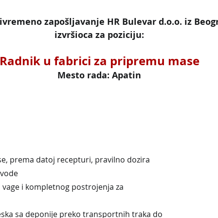
ivremeno zapošljavanje HR Bulevar d.o.o. iz Beogr
izvršioca za poziciju:
Radnik u fabrici za pripremu mase
Mesto rada: Apatin
e, prema datoj recepturi, pravilno dozira
i vode
d vage i kompletnog postrojenja za
eska sa deponije preko transportnih traka do