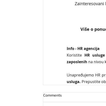
Zainteresovani 
Više o ponud
Info - HR agencija 
Koristite 
HR usluge
zaposlenih
 na nivou 
Unapređujemo HR proc
usluga. 
Prepustite ob
Comments