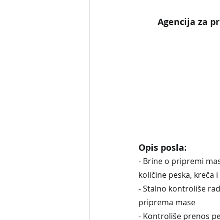
Agencija za pr
Opis posla:
- Brine o pripremi mas
količine peska, kreča 
- Stalno kontroliše ra
priprema mase
- Kontroliše prenos p