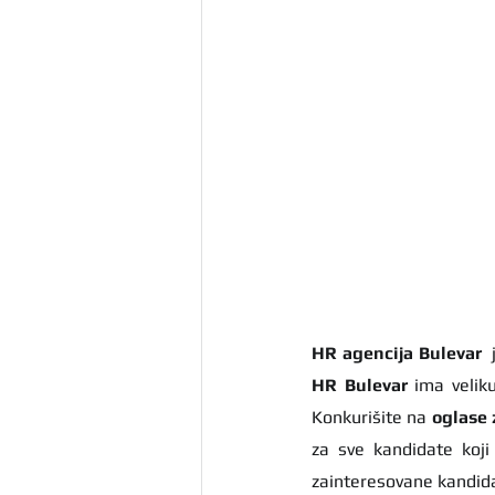
HR agencija Bulevar
HR Bulevar 
ima velik
Konkurišite na 
oglase 
za sve kandidate koj
zainteresovane kandidat