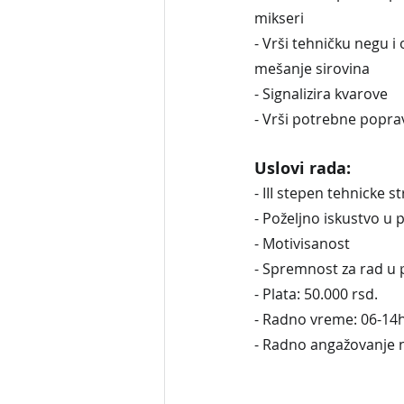
mikseri
- Vrši tehničku negu i
mešanje sirovina
- Signalizira kvarove
- Vrši potrebne popra
Uslovi rada:
- III stepen tehnicke s
- Poželjno iskustvo u 
- Motivisanost
- Spremnost za rad u 
- Plata: 50.000 rsd.
- Radno vreme: 06-14h
- Radno angažovanje 