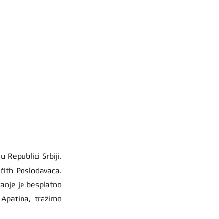
  je povezana sa glavnim kompanijama koje nude zapošljavanje u Republici Srbiji. 
ičith Poslodavaca. 
anje je besplatno 
 Apatina, tražimo 