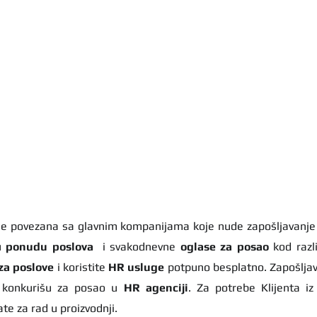
u 
ponudu poslova
  i svakodnevne 
oglase za posao
 kod razl
za poslove
 i koristite 
HR usluge
 potpuno besplatno. Zapošljav
i konkurišu za posao u 
HR agenciji
. Za potrebe Klijenta iz
e za rad u proizvodnji.