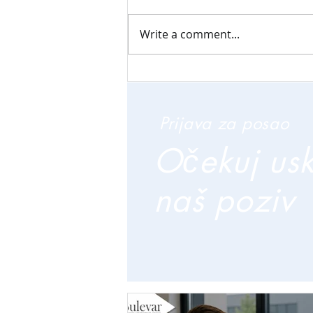
Write a comment...
Prijava za posao
Očekuj us
naš poziv