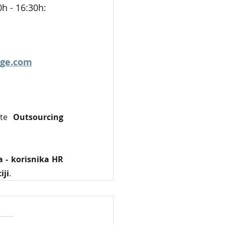
h - 16:30h:
uge.com
ite 
Outsourcing 
 - korisnika HR 
iji
.