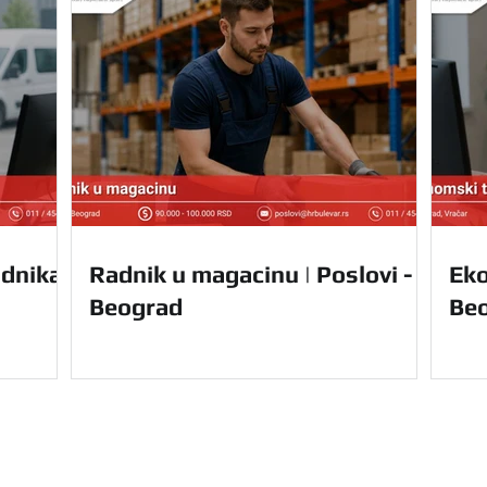
dnika |
Radnik u magacinu | Poslovi -
Eko
Beograd
Be
Navigacija
Početna