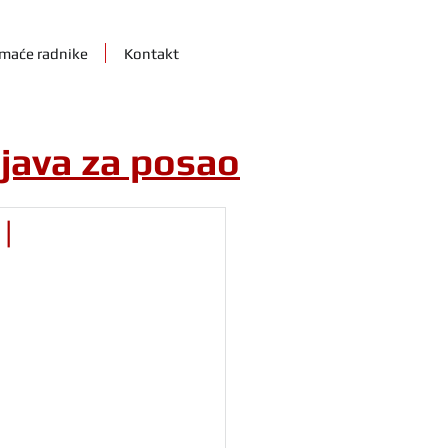
maće radnike
Kontakt
ijava za posao
|