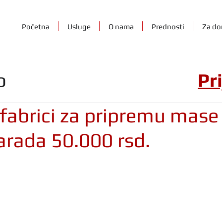
Početna
Usluge
O nama
Prednosti
Za do
o
Pr
fabrici za pripremu mase 
arada 50.000 rsd.