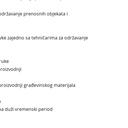
 održavanje prenosnih objekata i
vke zajedno sa tehničarima za održavanje
truke
proizvodnji
proizvodnji građevinskog materijala
 
na duži vremenski period