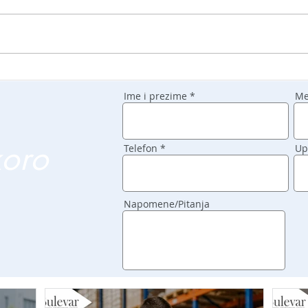
Ime i prezime
Me
koro
Telefon
Up
Napomene/Pitanja