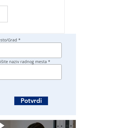
sto/Grad
išite naziv radnog mesta
Potvrdi