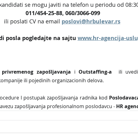
kandidati se mogu javiti na telefon u periodu od 08:30
011/454-25-88, 060/3066-099
ili poslati CV na email 
poslovi@hrbulevar.rs
i posla pogledajte na sajtu 
www.hr-agencija-usl
 privremenog zapošljavanja
 i 
Outstaffing-a
  ili uved
kompanije ili pojedinih organizacionih delova.
edure I postupak zapošljavanja radnika kod 
Poslodavaca
avezu zapošljavanja profesionalnom poslodavcu - 
HR agenc