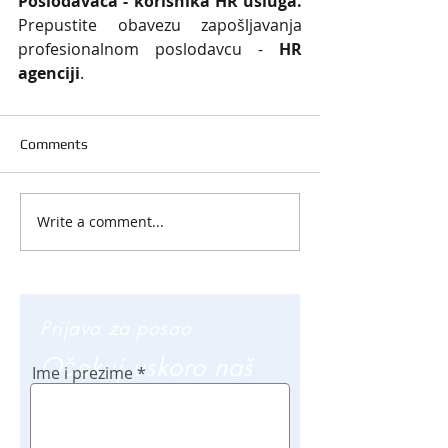
Poslodavaca - korisnika HR usluga. 
Prepustite obavezu zapošljavanja 
profesionalnom poslodavcu - 
HR 
agenciji
.
Comments
Write a comment...
Prijava za posao
Očekuj uskoro naš
Ime i prezime
poziv