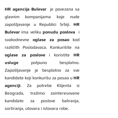
HR agencija Bulevar
  je povezana sa 
glavnim kompanijama koje nude 
zapošljavanje u Republici Srbiji. 
HR 
Bulevar 
ima veliku 
ponudu poslova
  i 
svakodnevne 
oglase za posao
 kod 
različith Poslodavaca. Konkurišite na 
oglase za poslove
 i koristite 
HR 
usluge
 potpuno besplatno. 
Zapošljavanje je besplatno za sve 
kandidate koji konkurišu za posao u 
HR 
agenciji
. Za potrebe Klijenta iz 
Beograda, tražimo zainteresovane 
kandidate za poslove baliranja, 
sortiranja, utovara i istovara robe.