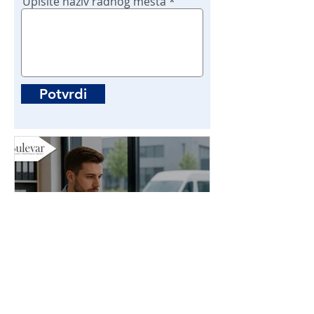
Upišite naziv radnog mesta
Potvrdi
Administrator stranih