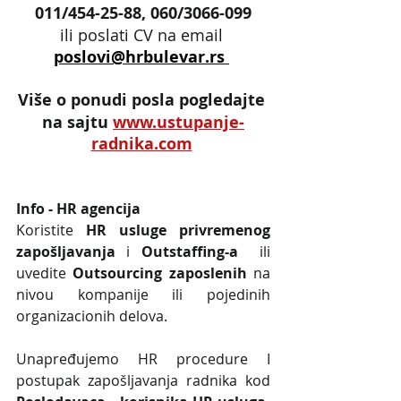
011/454-25-88, 060/3066-099
ili poslati CV na email 
poslovi@hrbulevar.rs 
Više o ponudi posla pogledajte 
na sajtu
www.ustupanje-
radnika.com
Info - HR agencija 
Koristite 
HR usluge privremenog 
zapošljavanja
 i 
Outstaffing-a
  ili 
uvedite 
Outsourcing zaposlenih
 na 
nivou kompanije ili pojedinih 
organizacionih delova.
Unapređujemo HR procedure I 
postupak zapošljavanja radnika kod 