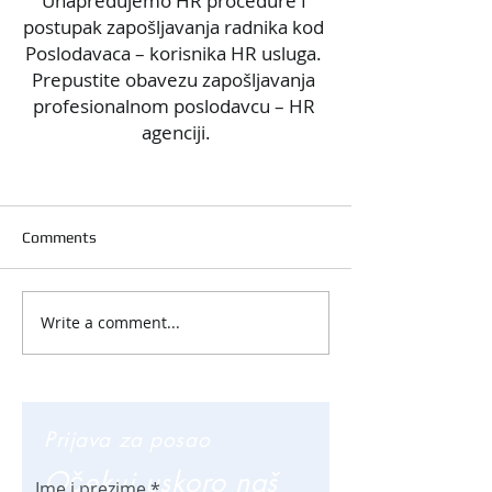
Unapređujemo HR procedure I 
postupak zapošljavanja radnika kod 
Poslodavaca – korisnika HR usluga. 
Prepustite obavezu zapošljavanja 
profesionalnom poslodavcu – HR 
agenciji.
Comments
Write a comment...
Prijava za posao
Očekuj uskoro naš
Ime i prezime