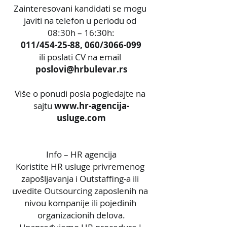
Zainteresovani kandidati se mogu 
javiti na telefon u periodu od 
08:30h – 16:30h:
011/454-25-88, 060/3066-099
ili poslati CV na email 
poslovi@hrbulevar.rs
Više o ponudi posla pogledajte na 
sajtu
 www.hr-agencija-
usluge.com
Info – HR agencija
Koristite HR usluge privremenog 
zapošljavanja i Outstaffing-a ili 
uvedite Outsourcing zaposlenih na 
nivou kompanije ili pojedinih 
organizacionih delova.