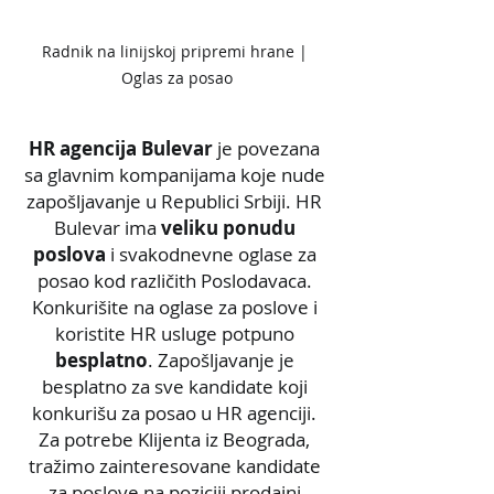
Radnik na linijskoj pripremi hrane | 
Oglas za posao
HR agencija Bulevar
 je povezana 
sa glavnim kompanijama koje nude 
zapošljavanje u Republici Srbiji. HR 
Bulevar ima 
veliku ponudu 
poslova
 i svakodnevne oglase za 
posao kod različith Poslodavaca. 
Konkurišite na oglase za poslove i 
koristite HR usluge potpuno 
besplatno
. Zapošljavanje je 
besplatno za sve kandidate koji 
konkurišu za posao u HR agenciji. 
Za potrebe Klijenta iz Beograda, 
tražimo zainteresovane kandidate 
za poslove na poziciji prodajni 