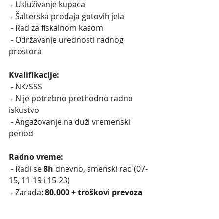
 - Usluživanje kupaca
 - Šalterska prodaja gotovih jela 
 - Rad za fiskalnom kasom
 - Održavanje urednosti radnog 
prostora
Kvalifikacije:
 - NK/SSS
 - Nije potrebno prethodno radno 
iskustvo
 - Angažovanje na duži vremenski 
period
Radno vreme:
 - Radi se 
8h 
dnevno, smenski rad (07-
15, 11-19 i 15-23)
 - Zarada: 
80.000 + troškovi prevoza