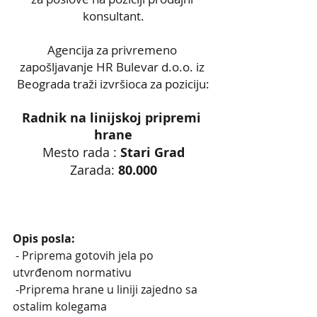
konsultant.
Agencija za privremeno 
zapošljavanje HR Bulevar d.o.o. iz 
Beograda traži izvršioca za poziciju:
Radnik na linijskoj pripremi 
hrane
Mesto rada : 
Stari Grad
Zarada:
 80.000
Opis posla:
 - Priprema gotovih jela po 
utvrđenom normativu
 -Priprema hrane u liniji zajedno sa 
ostalim kolegama