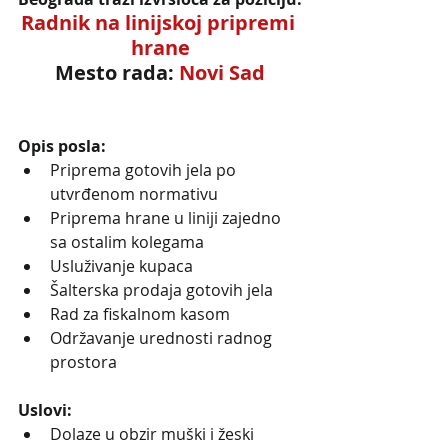
Radnik na linijskoj pripremi 
hrane
Mesto rada: 
Novi Sad
Opis posla:
Priprema gotovih jela po 
utvrđenom normativu
Priprema hrane u liniji zajedno 
sa ostalim kolegama
Usluživanje kupaca
Šalterska prodaja gotovih jela
Rad za fiskalnom kasom
Održavanje urednosti radnog 
prostora
Uslovi:
Dolaze u obzir muški i žeski 