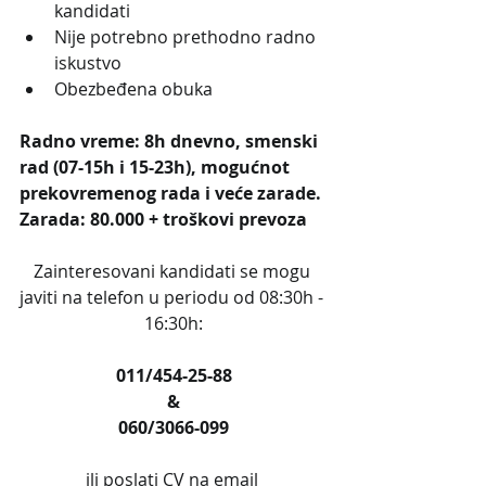
kandidati
Nije potrebno prethodno radno 
iskustvo
Obezbeđena obuka
Radno vreme: 8h dnevno, smenski 
rad (07-15h i 15-23h), mogućnot 
prekovremenog rada i veće zarade.
Zarada: 80.000 + troškovi prevoza 
Zainteresovani kandidati se mogu 
javiti na telefon u periodu od 08:30h - 
16:30h:
011/454-25-88
&
060/3066-099
ili poslati CV na email 