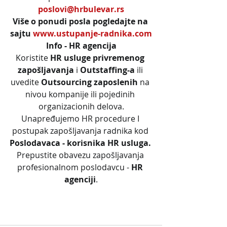
poslovi@hrbulevar.rs
Više o ponudi posla pogledajte na 
sajtu 
www.ustupanje-radnika.com
Info - HR agencija
Koristite 
HR usluge privremenog 
zapošljavanja
 i 
Outstaffing-a
 ili 
uvedite 
Outsourcing zaposlenih
 na 
nivou kompanije ili pojedinih 
organizacionih delova.
Unapređujemo HR procedure I 
postupak zapošljavanja radnika kod 
Poslodavaca - korisnika HR usluga. 
Prepustite obavezu zapošljavanja 
profesionalnom poslodavcu - 
HR 
agenciji
.