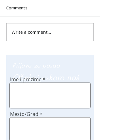
Comments
Write a comment...
Prijava za posao
Očekuj uskoro naš
Ime i prezime
poziv
Mesto/Grad