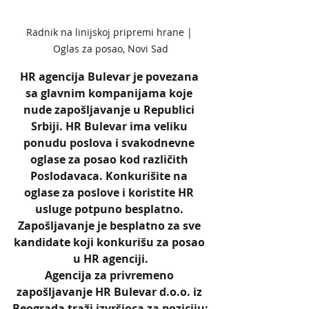
Radnik na linijskoj pripremi hrane | 
Oglas za posao, Novi Sad
HR agencija Bulevar je povezana 
sa glavnim kompanijama koje 
nude zapošljavanje u Republici 
Srbiji. HR Bulevar ima veliku 
ponudu poslova i svakodnevne 
oglase za posao kod različith 
Poslodavaca. Konkurišite na 
oglase za poslove i koristite HR 
usluge potpuno besplatno. 
Zapošljavanje je besplatno za sve 
kandidate koji konkurišu za posao 
u HR agenciji.
Agencija za privremeno 
zapošljavanje HR Bulevar d.o.o. iz 
Beograda traži izvršioca za poziciju: