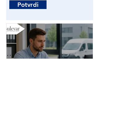
Potvrdi
Administrator stranih
radnika | Poslovi - Beograd