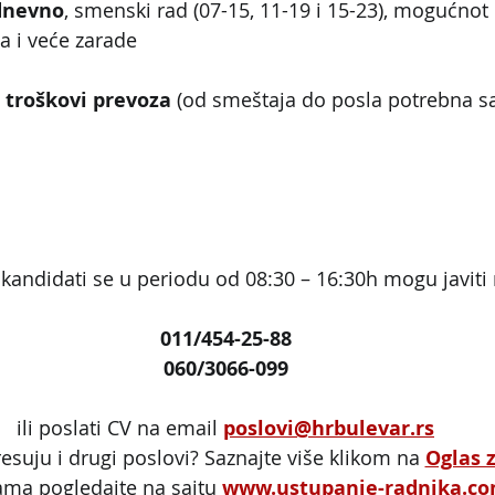
dnevno
, smenski rad (07-15, 11-19 i 15-23), mogućnot 
 i veće zarade
 troškovi prevoza
 (od smeštaja do posla potrebna 
kandidati se u periodu od 08:30 – 16:30h mogu javiti 
011/454-25-88
060/3066-099
ili poslati CV na email 
poslovi@hrbulevar.rs
resuju i drugi poslovi? Saznajte više klikom na 
Oglas 
ama pogledajte na sajtu 
www.ustupanje-radnika.c