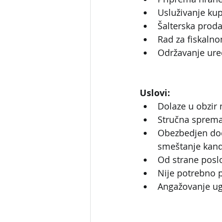
Usluživanje ku
Šalterska proda
Rad za fiskaln
Održavanje ure
Uslovi:
Dolaze u obzir 
Stručna sprema
Obezbedjen doc
smeštanje kand
Od strane posl
Nije potrebno 
Angažovanje ug