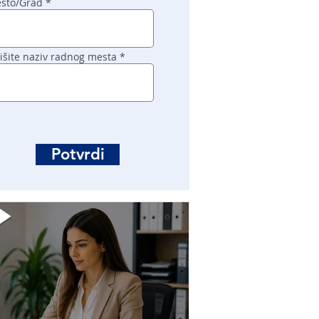
sto/Grad
išite naziv radnog mesta
Potvrdi