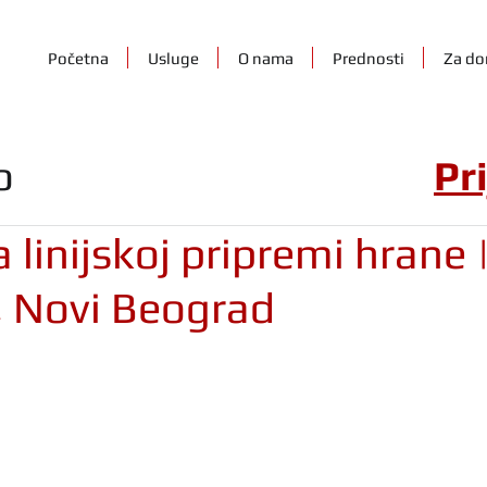
Početna
Usluge
O nama
Prednosti
Za do
o
Pr
 linijskoj pripremi hrane 
, Novi Beograd