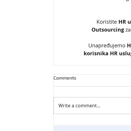
Koristite 
HR u
Outsourcing
 z
Unapređujemo 
H
korisnika HR uslu
Comments
Write a comment...