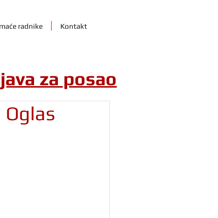
maće radnike
Kontakt
ijava za posao
| Oglas