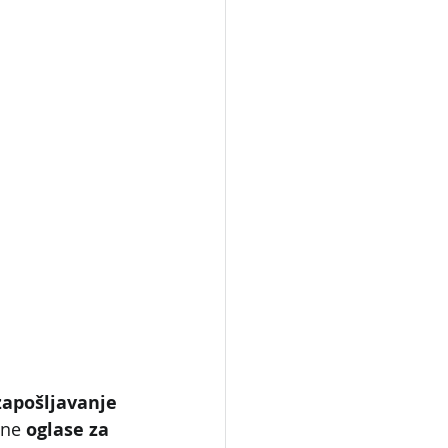
zapošljavanje 
ne 
oglase za 