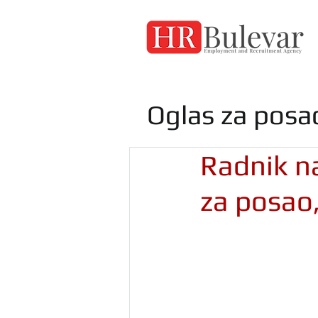
Oglas za posa
Radnik na
za posao