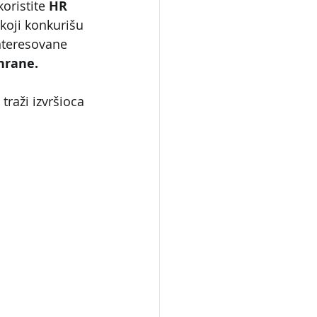
 koristite 
HR 
koji konkurišu 
nteresovane 
 hrane.
 traži izvršioca 