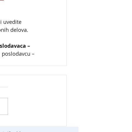
ili uvedite 
onih delova.
slodavaca – 
 poslodavcu – 