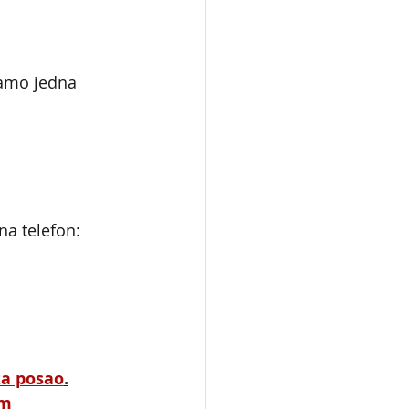
samo jedna 
na telefon:
za posao
.
om