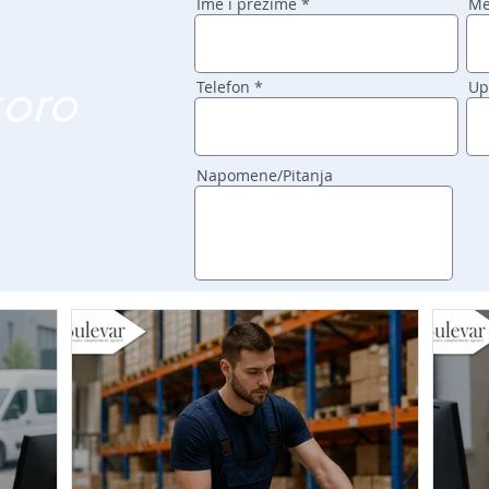
Ime i prezime
Me
koro
Telefon
Up
Napomene/Pitanja