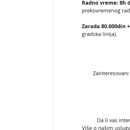
Radno vreme: 8h 
prekovremenog rada
Zarada 80.000din +
gradska linija).
Zainteresovani 
Da li vas inte
Više o našim uslug