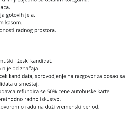
paca.
ja gotovih jela.
om kasom.
dnosti radnog prostora.
muški i žeski kandidat.
 nije od značaja.
ek kandidata, sprovodjenje na razgovor za posao sa
idata u smeštaj.
odavca refundira se 50% cene autobuske karte.
prethodno radno iskustvo.
ovorom o radu na duži vremenski period.