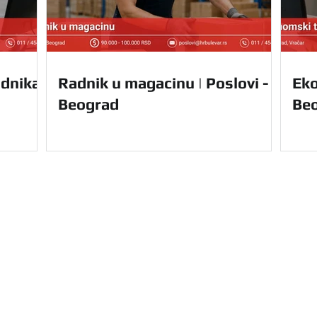
dnika |
Radnik u magacinu | Poslovi -
Eko
Beograd
Be
Navigacija
Početna
Usluge
u Vam nudi kompletnu
O nama
le Srbije. Olakšajte
Prednosti
e uz nas.
Za domaće 
Kontakt