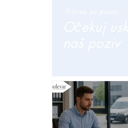
Prijava za posao
Očekuj us
naš poziv