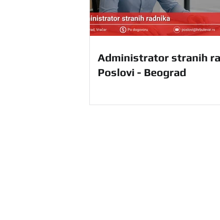
Administrator stranih ra
Poslovi - Beograd
HR Agencija Bulevar u Beograd
ponudu HR usluga na teritoriji ce
sebi i unapredite svoje poslovanj