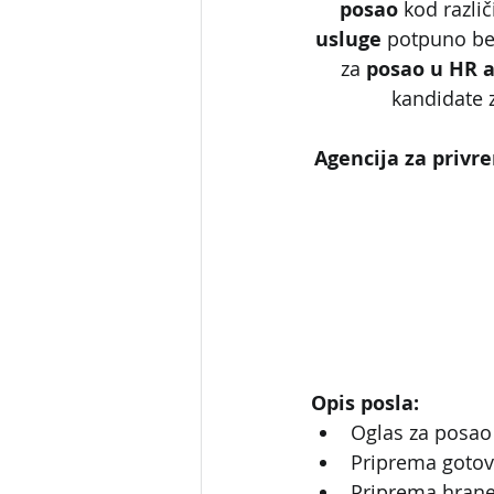
posao
 kod različ
usluge
 potpuno bes
za 
posao u HR a
kandidate 
Agencija za privr
Opis posla:
Oglas za posao 
Priprema gotov
Priprema hrane 