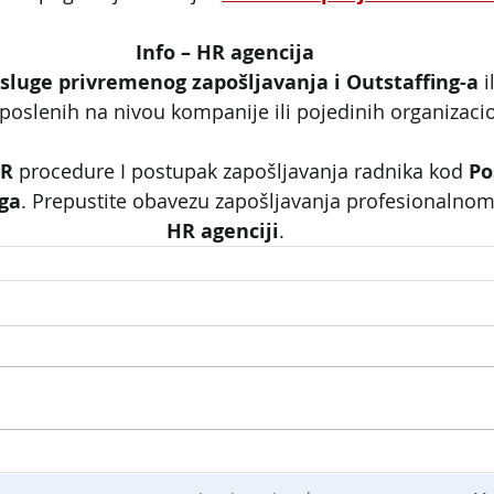
Info – HR agencija
sluge privremenog zapošljavanja i Outstaffing-a
 
aposlenih na nivou kompanije ili pojedinih organizaci
R
 procedure I postupak zapošljavanja radnika kod 
Po
ga
. Prepustite obavezu zapošljavanja profesionalnom
HR agenciji
.