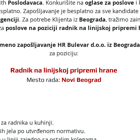
ith 
Poslodavaca
. Konkurišite na 
oglase za poslove
 i
platno. Zapošljavanje je besplatno za sve kandidate 
genciji
. Za potrebe Klijenta iz 
Beograda
, tražimo zai
za 
poslove na poziciji radnik na linijskoj pripremi
emeno zapošljavanje HR Bulevar d.o.o. iz Beograda
za poziciju:
Radnik na linijskoj pripremi hrane
Mesto rada: 
Novi Beograd
za radnika u kuhinji.
ih jela po utvrđenom normativu.
u liniji zajedno sa ostalim kolegama.