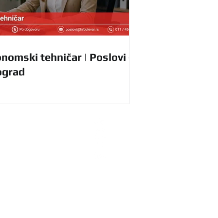
nomski tehničar | Poslovi -
ograd
radnike