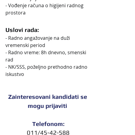
- Vođenje računa o higijeni radnog 
prostora
Uslovi rada:
- Radno angažovanje na duži 
vremenski period
- Radno vreme: 8h dnevno, smenski 
rad
- NK/SSS, poželjno prethodno radno 
iskustvo
Zainteresovani kandidati se 
mogu prijaviti 
Telefonom:
011/45-42-588