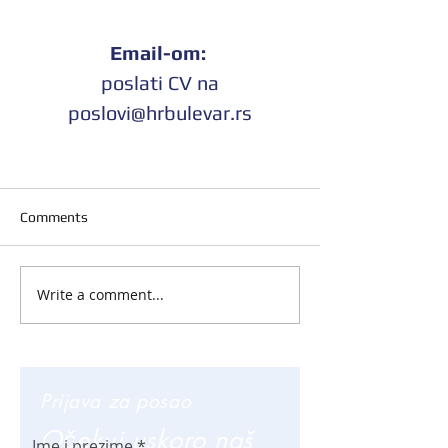
Email-om: 
 poslati CV na 
p
oslovi@hrbulevar.rs
Comments
Write a comment...
Prijava za posao
Očekuj uskoro naš
Ime i prezime