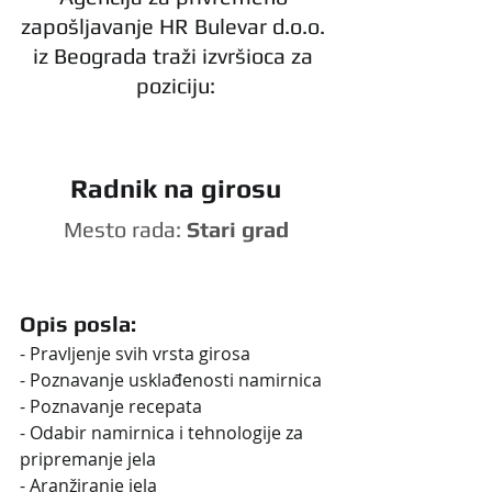
zapošljavanje HR Bulevar d.o.o. 
iz Beograda traži izvršioca za 
poziciju:
Radnik na girosu
Mesto rada:
 Stari grad
Opis posla:
- Pravljenje svih vrsta girosa
- Poznavanje usklađenosti namirnica
- Poznavanje recepata
- Odabir namirnica i tehnologije za 
pripremanje jela
- Aranžiranje jela