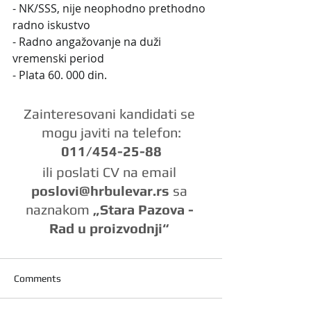
- NK/SSS, nije neophodno prethodno 
radno iskustvo
- Radno angažovanje na duži 
vremenski period
- Plata 60. 000 din.
Zainteresovani kandidati se 
mogu javiti na telefon:
011/454-25-88
ili poslati CV na email 
poslovi@hrbulevar.rs 
sa 
naznakom 
„Stara Pazova - 
Rad u proizvodnji“
Comments