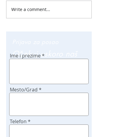
Write a comment...
Prijava za posao
Očekuj uskoro naš
Ime i prezime
poziv
Mesto/Grad
Telefon