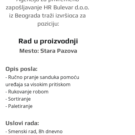
zapošljavanje HR Bulevar d.o.o. 
iz Beograda traži izvršioca za 
poziciju:
Rad u proizvodnji
Mesto: Stara Pazova
Opis posla:
- Ručno pranje sanduka pomoću 
uređaja sa visokim pritiskom
- Rukovanje robom
- Sortiranje
- Paletiranje
Uslovi rada:
- Smenski rad, 8h dnevno