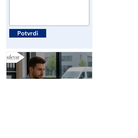
Potvrdi
Administrator stranih
radnika | Poslovi - Beograd