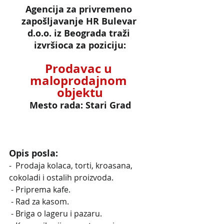
Agencija za privremeno 
zapošljavanje HR Bulevar 
d.o.o. iz Beograda traži 
izvršioca za poziciju:
Prodavac u 
maloprodajnom 
objektu
Mesto rada: Stari Grad
Opis posla:
-  Prodaja kolaca, torti, kroasana, 
cokoladi i ostalih proizvoda.
 - Priprema kafe.
 - Rad za kasom.
 - Briga o lageru i pazaru.