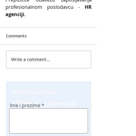
profesionalnom poslodavcu - 
HR 
agenciji
.
Comments
Write a comment...
Prijava za posao
Očekuj uskoro naš
Ime i prezime
poziv