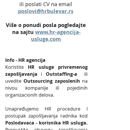
ili poslati CV na email 
poslovi@hrbulevar.rs
Više o ponudi posla pogledajte 
na sajtu 
www.hr-agencija-
usluge.com
Info - HR agencija 
Koristite 
HR usluge privremenog 
zapošljavanja
 i 
Outstaffing-a
  ili 
uvedite 
Outsourcing zaposlenih
 na 
nivou kompanije ili pojedinih 
organizacionih delova.
Unapređujemo HR procedure I 
postupak zapošljavanja radnika kod 
Poslodavaca - korisnika HR usluga. 
Prepustite obavezu zapošljavanja 