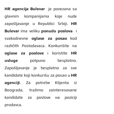
HR agencija Bulevar
  je povezana sa 
glavnim kompanijama koje nude 
zapošljavanje u Republici Srbiji. 
HR 
Bulevar 
ima veliku 
ponudu poslova
  i 
svakodnevne 
oglase za posao
 kod 
različith Poslodavaca. Konkurišite na 
oglase za poslove
 i koristite 
HR 
usluge
 potpuno besplatno. 
Zapošljavanje je besplatno za sve 
kandidate koji konkurišu za posao u 
HR 
agenciji
. Za potrebe Klijenta iz 
Beograda, tražimo zainteresovane 
kandidate za poslove на poziciji 
prodavca. 