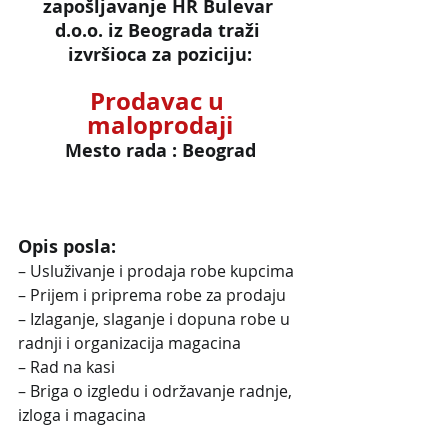
zapošljavanje HR Bulevar 
d.o.o. iz Beograda traži 
izvršioca za poziciju:
Prodavac u 
maloprodaji
Mesto rada : Beograd
Opis posla:
– Usluživanje i prodaja robe kupcima
– Prijem i priprema robe za prodaju
– Izlaganje, slaganje i dopuna robe u 
radnji i organizacija magacina
– Rad na kasi
– Briga o izgledu i održavanje radnje, 
izloga i magacina