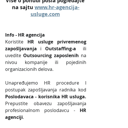
Više o ponudi posla pogledajte 
na sajtu 
www.hr-agencija-
usluge.com
Info - HR agencija 
Koristite 
HR usluge privremenog 
zapošljavanja
 i 
Outstaffing-a
  ili 
uvedite 
Outsourcing zaposlenih
 na 
nivou kompanije ili pojedinih 
organizacionih delova.
Unapređujemo HR procedure I 
postupak zapošljavanja radnika kod 
Poslodavaca - korisnika HR usluga. 
Prepustite obavezu zapošljavanja 
profesionalnom poslodavcu - 
HR 
agenciji
.