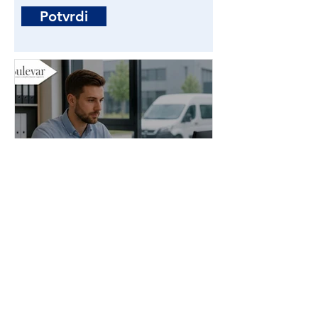
Potvrdi
Administrator stranih
radnika | Poslovi - Beograd