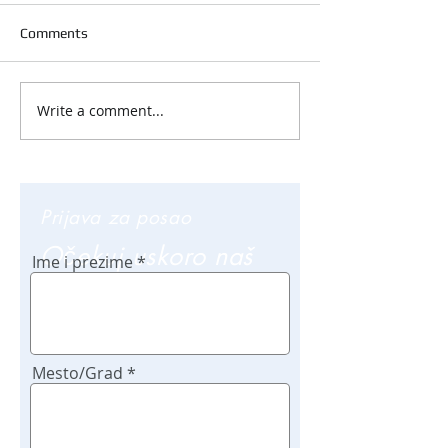
Comments
Write a comment...
Prijava za posao
Očekuj uskoro naš
Ime i prezime
poziv
Mesto/Grad