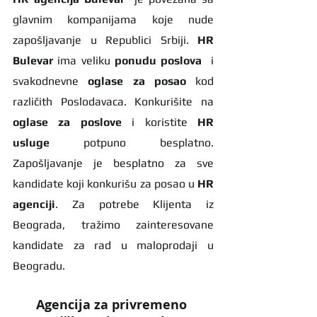
glavnim kompanijama koje nude 
zapošljavanje u Republici Srbiji. 
HR 
Bulevar 
ima veliku 
ponudu poslova
  i 
svakodnevne 
oglase za posao
 kod 
različith Poslodavaca. Konkurišite na 
oglase za poslove
 i koristite 
HR 
usluge
 potpuno besplatno. 
Zapošljavanje je besplatno za sve 
kandidate koji konkurišu za posao u 
HR 
agenciji
. Za potrebe Klijenta iz 
Beograda, tražimo zainteresovane 
kandidate za rad u maloprodaji u 
Beogradu.
Agencija za privremeno 