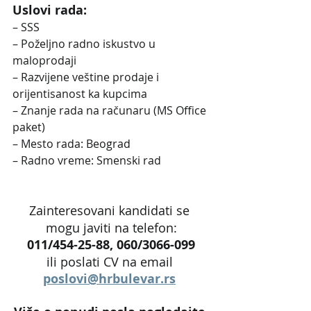
Uslovi rada:
– SSS
– Poželjno radno iskustvo u 
maloprodaji
– Razvijene veštine prodaje i 
orijentisanost ka kupcima
– Znanje rada na računaru (MS Office 
paket)
– Mesto rada: Beograd
– Radno vreme: Smenski rad
Zainteresovani kandidati se 
mogu javiti na telefon:
011/454-25-88, 060/3066-099
ili poslati CV na email 
poslovi@hrbulevar.rs