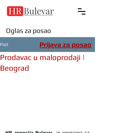
Oglas za posao
Prijava za posao
Post
Prodavac u maloprodaji |
Beograd
HR agencija Bulevar
  je povezana sa 