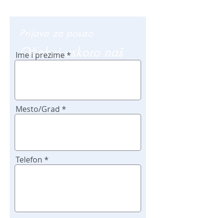
Prijava za posao
Očekuj uskoro naš
Ime i prezime
poziv
Mesto/Grad
Telefon