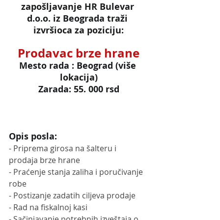
zapošljavanje HR Bulevar 
d.o.o. iz Beograda traži 
izvršioca za poziciju:
Prodavac brze hrane
Mesto rada : Beograd (više 
lokacija)
Zarada: 55. 000 rsd
Opis posla:
- Priprema girosa na šalteru i 
prodaja brze hrane
- Praćenje stanja zaliha i poručivanje 
robe
- Postizanje zadatih ciljeva prodaje
- Rad na fiskalnoj kasi
- Sačinjavanje potrebnih izveštaja o 