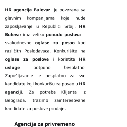
HR agencija Bulevar
  je povezana sa 
glavnim kompanijama koje nude 
zapošljavanje u Republici Srbiji. 
HR 
Bulevar 
ima veliku 
ponudu poslova
  i 
svakodnevne 
oglase za posao
 kod 
različith Poslodavaca. Konkurišite na 
oglase za poslove
 i koristite 
HR 
usluge
 potpuno besplatno. 
Zapošljavanje je besplatno za sve 
kandidate koji konkurišu za posao u 
HR 
agenciji
. Za potrebe Klijenta iz 
Beograda, tražimo zainteresovane 
kandidate za poslove prodaje.
Agencija za privremeno 