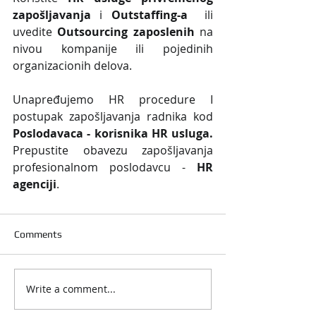
zapošljavanja
 i 
Outstaffing-a
  ili 
uvedite 
Outsourcing zaposlenih
 na 
nivou kompanije ili pojedinih 
organizacionih delova.
Unapređujemo HR procedure I 
postupak zapošljavanja radnika kod 
Poslodavaca - korisnika HR usluga. 
Prepustite obavezu zapošljavanja 
profesionalnom poslodavcu - 
HR 
agenciji
.
Comments
Write a comment...