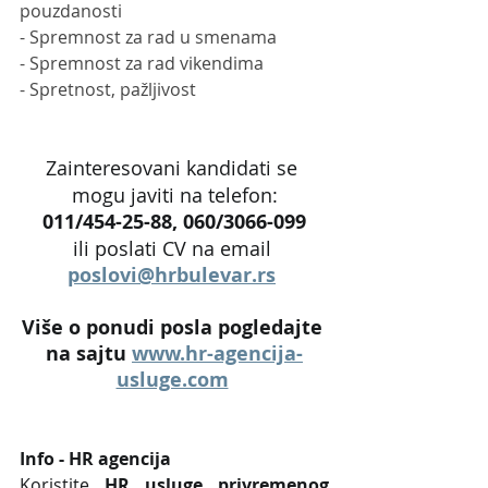
pouzdanosti
- Spremnost za rad u smenama
- Spremnost za rad vikendima
- Spretnost, pažljivost
Zainteresovani kandidati se 
mogu javiti na telefon:
011/454-25-88, 060/3066-099
ili poslati CV na email 
poslovi@hrbulevar.rs
Više o ponudi posla pogledajte 
na sajtu 
www.hr-agencija-
usluge.com
Info - HR agencija 
Koristite 
HR usluge privremenog 