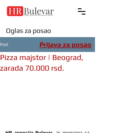
Oglas za posao
Prijava za posao
Post
Pizza majstor | Beograd,
zarada 70.000 rsd.
HR agencija Bulevar
  je povezana sa 