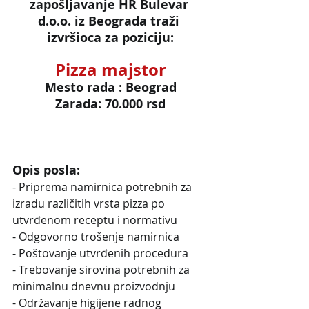
zapošljavanje HR Bulevar 
d.o.o. iz Beograda traži 
izvršioca za poziciju:
Pizza majstor
Mesto rada : Beograd
Zarada: 70.000 rsd
Opis posla:
- Priprema namirnica potrebnih za 
izradu različitih vrsta pizza po 
utvrđenom receptu i normativu
- Odgovorno trošenje namirnica
- Poštovanje utvrđenih procedura 
- Trebovanje sirovina potrebnih za 
minimalnu dnevnu proizvodnju
- Održavanje higijene radnog 