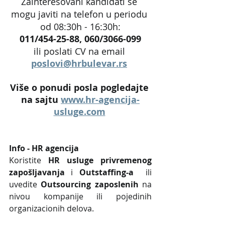
Zainteresovani kandidati se 
mogu javiti na telefon u periodu 
od 08:30h - 16:30h:
011/454-25-88, 060/3066-099
ili poslati CV na email 
poslovi@hrbulevar.rs
Više o ponudi posla pogledajte 
na sajtu 
www.hr-agencija-
usluge.com
Info - HR agencija 
Koristite 
HR usluge privremenog 
zapošljavanja
 i 
Outstaffing-a
  ili 
uvedite 
Outsourcing zaposlenih
 na 
nivou kompanije ili pojedinih 
organizacionih delova.