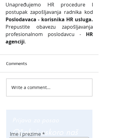
Unapređujemo HR procedure I 
postupak zapošljavanja radnika kod 
Poslodavaca - korisnika HR usluga. 
Prepustite obavezu zapošljavanja 
profesionalnom poslodavcu - 
HR 
agenciji
.
Comments
Write a comment...
Prijava za posao
Očekuj uskoro naš
Ime i prezime