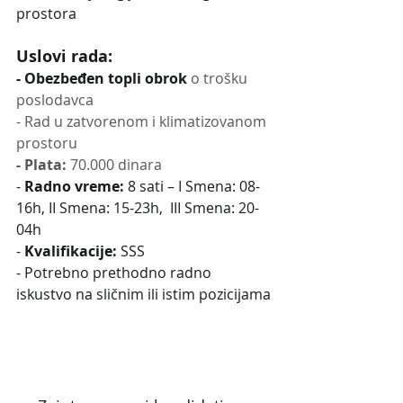
prostora
Uslovi rada:
- Obezbeđen topli obrok 
o trošku 
poslodavca 
- Rad u zatvorenom i klimatizovanom 
prostoru
- Plata:
 70.000 dinara
- 
Radno vreme:
 8 sati – I Smena: 08-
16h, II Smena: 15-23h,  III Smena: 20-
04h  
- 
Kvalifikacije:
 SSS
- Potrebno prethodno radno 
iskustvo na sličnim ili istim pozicijama