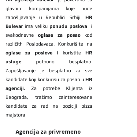
glavnim kompanijama koje nude 
zapošljavanje u Republici Srbiji. 
HR 
Bulevar 
ima veliku 
ponudu poslova
  i 
svakodnevne 
oglase za posao
 kod 
različith Poslodavaca. Konkurišite na 
oglase za poslove
 i koristite 
HR 
usluge
 potpuno besplatno. 
Zapošljavanje je besplatno za sve 
kandidate koji konkurišu za posao u 
HR 
agenciji
. Za potrebe Klijenta iz 
Beograda, tražimo zainteresovane 
kandidate za rad na poziciji pizza 
majstora.
Agencija za privremeno 