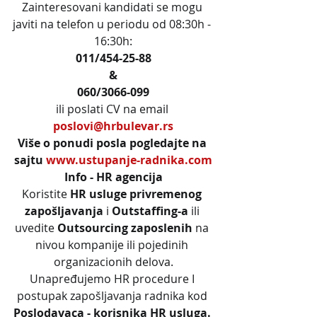
Zainteresovani kandidati se mogu 
javiti na telefon u periodu od 08:30h - 
16:30h:
011/454-25-88
&
060/3066-099
ili poslati CV na email 
poslovi@hrbulevar.rs
Više o ponudi posla pogledajte na 
sajtu 
www.ustupanje-radnika.com
Info - HR agencija
Koristite 
HR usluge privremenog 
zapošljavanja
 i 
Outstaffing-a
 ili 
uvedite 
Outsourcing zaposlenih
 na 
nivou kompanije ili pojedinih 
organizacionih delova.
Unapređujemo HR procedure I 
postupak zapošljavanja radnika kod 
Poslodavaca - korisnika HR usluga. 