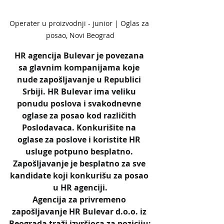
Operater u proizvodnji - junior | Oglas za 
posao, Novi Beograd
HR agencija Bulevar je povezana 
sa glavnim kompanijama koje 
nude zapošljavanje u Republici 
Srbiji. HR Bulevar ima veliku 
ponudu poslova i svakodnevne 
oglase za posao kod različith 
Poslodavaca. Konkurišite na 
oglase za poslove i koristite HR 
usluge potpuno besplatno. 
Zapošljavanje je besplatno za sve 
kandidate koji konkurišu za posao 
u HR agenciji.
Agencija za privremeno 
zapošljavanje HR Bulevar d.o.o. iz 
Beograda traži izvršioca za poziciju: