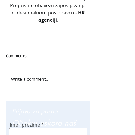
Prepustite obavezu zapošljavanja 
profesionalnom poslodavcu - 
HR 
agenciji
.
Comments
Write a comment...
Prijava za posao
Očekuj uskoro naš
Ime i prezime
poziv