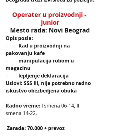
Operater u proizvodnji - 
junior
Mesto rada: Novi Beograd
Opis posla:
-         
Rad u proizvodnji na 
pakovanju kafe
-         
manipulacija robom u 
magacinu
-         
lepljenje deklaracija
Uslovi: SSS III, nije potrebno radno 
iskustvo obezbedjena obuka
Radno vreme:
 I smena 06-14, II 
smena 14-22,
 Zarada: 70.000 + prevoz