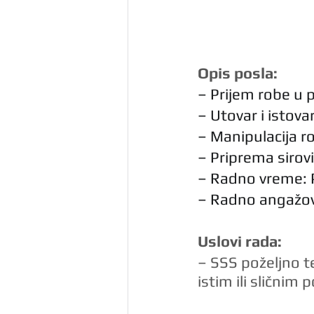
Opis posla:
– Prijem robe u 
– Utovar i istova
– Manipulacija 
– Priprema sirov
– Radno vreme: 
– Radno angažov
Uslovi rada:
– SSS poželjno t
istim ili sličnim