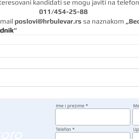
teresovani kandidati se mogu javiti na telefon
011/454-25-88
email 
poslovi@hrbulevar.rs 
sa naznakom 
„Beo
adnik
“
Ime i prezime
Me
koro
Telefon
Up