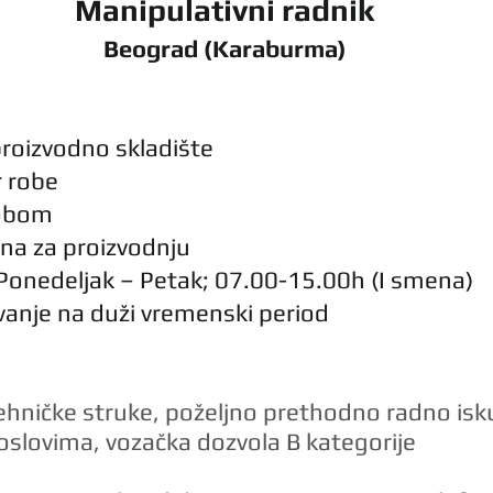
Manipulativni radnik
Beograd (Karaburma)
proizvodno skladište
r robe
robom
ina za proizvodnju
Ponedeljak – Petak; 07.00-15.00h (I smena)
anje na duži vremenski period
ehničke struke, poželjno prethodno radno isk
 poslovima, vozačka dozvola B kategorije