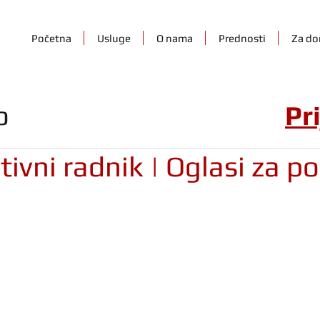
Početna
Usluge
O nama
Prednosti
Za do
o
Pr
ivni radnik | Oglasi za p