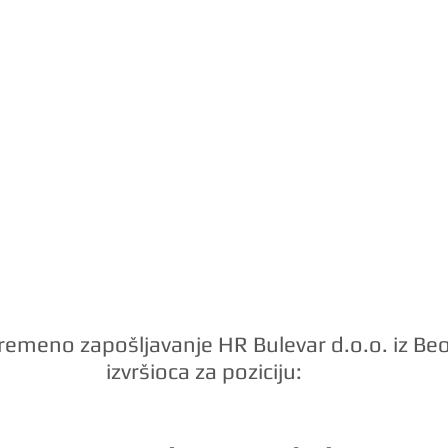
vremeno zapošljavanje HR Bulevar d.o.o. iz Beo
izvršioca za poziciju: