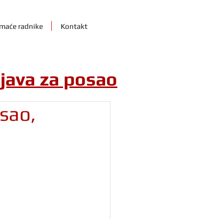
maće radnike
Kontakt
ijava za posao
osao,