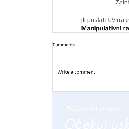
Zain
ili poslati CV na 
Manipulativni r
Comments
Write a comment...
Prijava za posao
Očekuj us