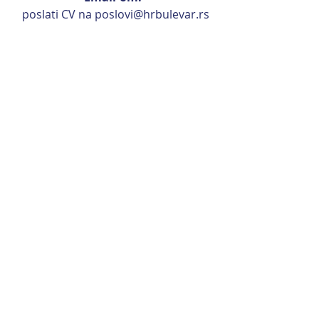
 poslati CV na 
p
oslovi@hrbulevar.rs