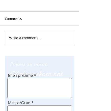
Comments
Write a comment...
Prijava za posao
Očekuj uskoro naš
Ime i prezime
poziv
Mesto/Grad