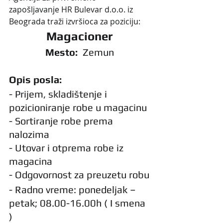
zapošljavanje HR Bulevar d.o.o. iz 
Beograda traži izvršioca za poziciju:
Magacioner
Mesto:
  Zemun
Opis posla:
- Prijem, skladištenje i 
pozicioniranje robe u magacinu
- Sortiranje robe prema 
nalozima 
- Utovar i otprema robe iz 
magacina
- Odgovornost za preuzetu robu
- Radno vreme: ponedeljak – 
petak; 08.00-16.00h ( I smena 
)