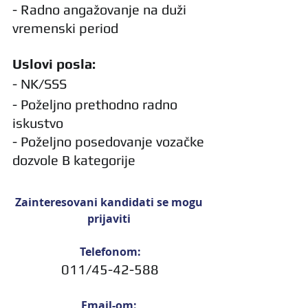
- Radno angažovanje na duži 
vremenski period
Uslovi posla:
- NK/SSS
- Poželjno prethodno radno 
iskustvo
- Poželjno posedovanje vozačke 
dozvole B kategorije
Zainteresovani kandidati se mogu 
prijaviti 
Telefonom:
011/45-42-588
Email-om: 