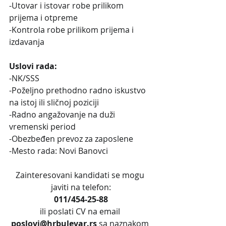
-Utovar i istovar robe prilikom 
prijema i otpreme
-Kontrola robe prilikom prijema i 
izdavanja
Uslovi rada:
-NK/SSS
-Poželjno prethodno radno iskustvo 
na istoj ili sličnoj poziciji
-Radno angažovanje na duži 
vremenski period
-Obezbeđen prevoz za zaposlene
-Mesto rada: Novi Banovci
Zainteresovani kandidati se mogu 
javiti na telefon:
011/454-25-88
ili poslati CV na email 
poslovi@hrbulevar.rs 
sa naznakom 