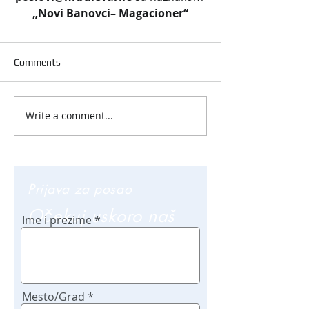
„Novi Banovci– Magacioner“
Comments
Write a comment...
Prijava za posao
Očekuj uskoro naš
Ime i prezime
poziv
Mesto/Grad