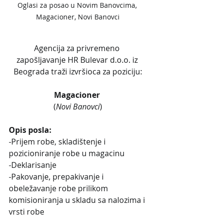
Oglasi za posao u Novim Banovcima, 
Magacioner, Novi Banovci
Agencija za privremeno 
zapošljavanje HR Bulevar d.o.o. iz 
Beograda traži izvršioca za poziciju:
Magacioner 
(
Novi Banovci
)
Opis posla:
-Prijem robe, skladištenje i 
pozicioniranje robe u magacinu
-Deklarisanje
-Pakovanje, prepakivanje i 
obeležavanje robe prilikom 
komisioniranja u skladu sa nalozima i 
vrsti robe