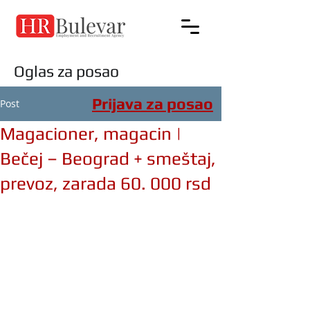
Oglas za posao
Prijava za posao
Post
Magacioner, magacin |
Bečej – Beograd + smeštaj,
prevoz, zarada 60. 000 rsd