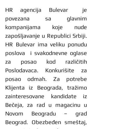
HR agencija Bulevar  je 
povezana sa glavnim 
kompanijama koje nude 
zapošljavanje u Republici Srbiji. 
HR Bulevar ima veliku ponudu 
poslova  i svakodnevne oglase 
za posao kod različitih 
Poslodavaca. Konkurišite za 
posao odmah. Za potrebe 
Klijenta iz Beograda, tražimo 
zainteresovane kandidate iz 
Bečeja, za rad u magacinu u 
Novom Beogradu – grad 
Beograd. Obezbeđen smeštaj, 