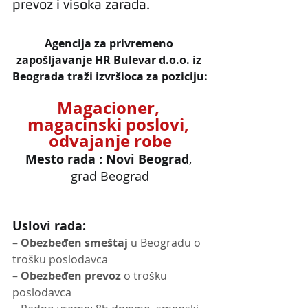
prevoz i visoka zarada. 
Agencija za privremeno 
zapošljavanje HR Bulevar d.o.o. iz 
Beograda traži izvršioca za poziciju:
Magacioner, 
magacinski poslovi, 
odvajanje robe
Mesto rada : Novi Beograd
, 
grad Beograd
Uslovi rada:
– 
Obezbeđen smeštaj
 u Beogradu o 
trošku poslodavca
– 
Obezbeđen prevoz
 o trošku 
poslodavca