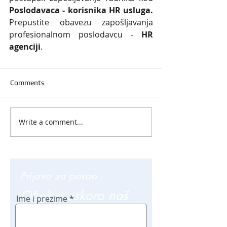
Poslodavaca - korisnika HR usluga. 
Prepustite obavezu zapošljavanja 
profesionalnom poslodavcu - 
HR 
agenciji
.
Comments
Write a comment...
Prijava za posao
Očekuj uskoro naš
Ime i prezime
poziv