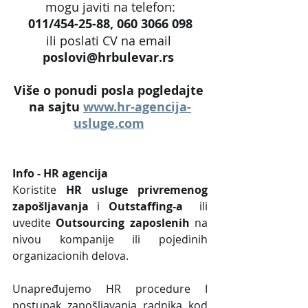
mogu javiti na telefon:
011/454-25-88, 060 3066 098
ili poslati CV na email 
poslovi@hrbulevar.rs 
Više o ponudi posla pogledajte 
na sajtu 
www.hr-agencija-
usluge.com
Info - HR agencija 
Koristite 
HR usluge privremenog 
zapošljavanja
 i 
Outstaffing-a
  ili 
uvedite 
Outsourcing zaposlenih
 na 
nivou kompanije ili pojedinih 
organizacionih delova.
Unapređujemo HR procedure I 
postupak zapošljavanja radnika kod 