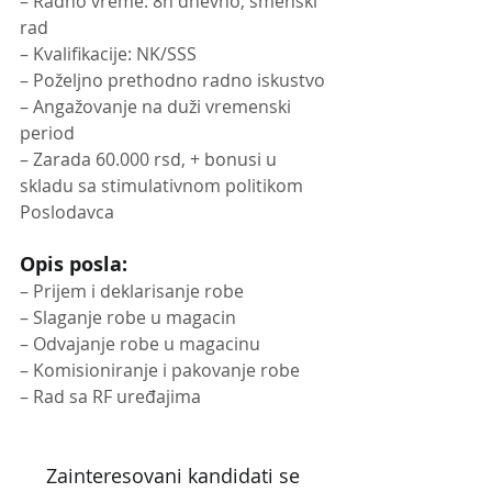
– Radno vreme: 8h dnevno, smenski 
rad
– Kvalifikacije: NK/SSS
– Poželjno prethodno radno iskustvo
– Angažovanje na duži vremenski 
period
– Zarada 60.000 rsd, + bonusi u 
skladu sa stimulativnom politikom 
Poslodavca
Opis posla:
– Prijem i deklarisanje robe
– Slaganje robe u magacin
– Odvajanje robe u magacinu
– Komisioniranje i pakovanje robe
– Rad sa RF uređajima
Zainteresovani kandidati se 