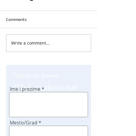
Comments
Write a comment...
Prijava za posao
Očekuj uskoro naš
Ime i prezime
poziv
Mesto/Grad