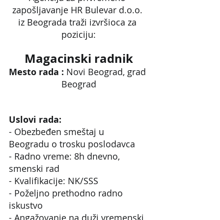
zapošljavanje HR Bulevar d.o.o. 
iz Beograda traži izvršioca za 
poziciju:
Magacinski radnik
Mesto rada : 
Novi Beograd, grad 
Beograd
Uslovi rada:
- Obezbeđen smeštaj u 
Beogradu o trosku poslodavca
- Radno vreme: 8h dnevno, 
smenski rad
- Kvalifikacije: NK/SSS
- Poželjno prethodno radno 
iskustvo
- Angažovanje na duži vremenski 