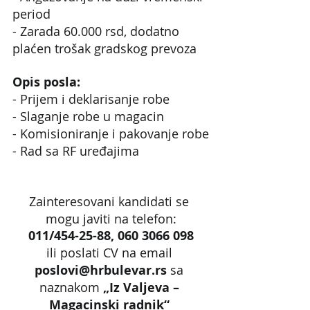
period
- Zarada 60.000 rsd, dodatno 
plaćen trošak gradskog prevoza
Opis posla:
- Prijem i deklarisanje robe
- Slaganje robe u magacin
- Komisioniranje i pakovanje robe
- Rad sa RF uređajima
Zainteresovani kandidati se 
mogu javiti na telefon:
011/454-25-88, 060 3066 098
ili poslati CV na email 
poslovi@hrbulevar.rs 
sa 
naznakom 
„Iz Valjeva – 
Magacinski radnik“