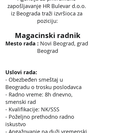
zapošljavanje HR Bulevar d.o.o. 
iz Beograda traži izvršioca za 
poziciju:
Magacinski radnik
Mesto rada : 
Novi Beograd, grad 
Beograd
Uslovi rada:
- Obezbeđen smeštaj u 
Beogradu o trosku poslodavca
- Radno vreme: 8h dnevno, 
smenski rad
- Kvalifikacije: NK/SSS
- Poželjno prethodno radno 
iskustvo
- Angažovanje na duži vremenski 