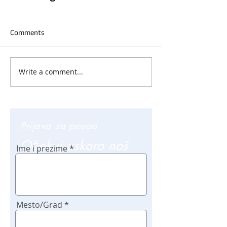
Comments
Write a comment...
Prijava za posao
Očekuj uskoro naš
Ime i prezime
poziv
Mesto/Grad