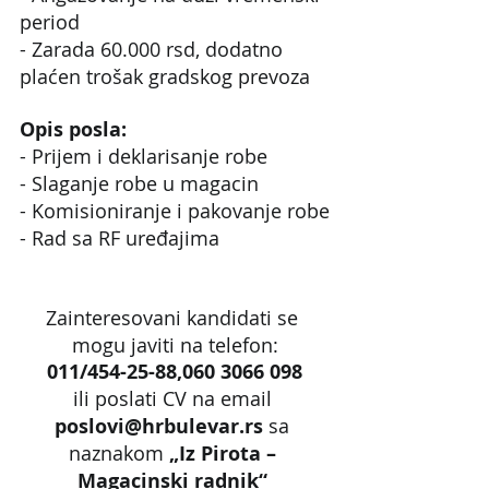
period
- Zarada 60.000 rsd, dodatno 
plaćen trošak gradskog prevoza
Opis posla:
- Prijem i deklarisanje robe
- Slaganje robe u magacin
- Komisioniranje i pakovanje robe
- Rad sa RF uređajima
Zainteresovani kandidati se 
mogu javiti na telefon:
011/454-25-88,060 3066 098
ili poslati CV na email 
poslovi@hrbulevar.rs 
sa 
naznakom 
„Iz Pirota – 
Magacinski radnik“