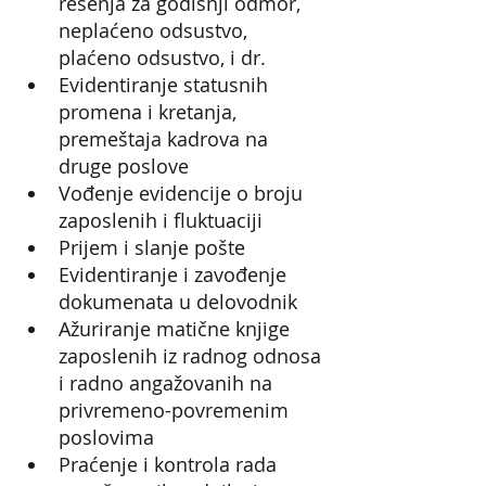
rešenja za godišnji odmor, 
neplaćeno odsustvo, 
plaćeno odsustvo, i dr.
Evidentiranje statusnih 
promena i kretanja, 
premeštaja kadrova na 
druge poslove
Vođenje evidencije o broju 
zaposlenih i fluktuaciji
Prijem i slanje pošte
Evidentiranje i zavođenje 
dokumenata u delovodnik
Ažuriranje matične knjige 
zaposlenih iz radnog odnosa 
i radno angažovanih na 
privremeno-povremenim 
poslovima
Praćenje i kontrola rada 