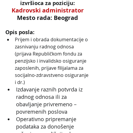
izvršioca za poziciju:
Kadrovski administrator
Mesto rada: Beograd
Opis posla:
Prijem i obrada dokumentacije o 
zasnivanju radnog odnosa 
(prijava Republičkom fondu za 
penzijsko i invalidsko osiguranje 
zaposlenih, prijave filijalama za 
socijalno-zdravstveno osiguranje 
i dr.)
Izdavanje raznih potvrda iz 
radnog odnosa ili za 
obavljanje privremeno – 
povremenih poslova
Operativno pripremanje 
podataka za donošenje 