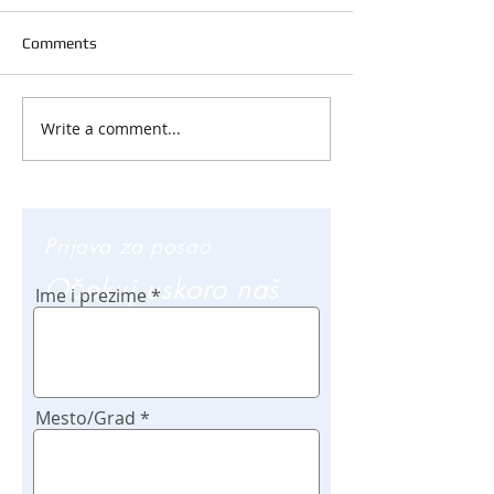
Comments
Write a comment...
Prijava za posao
Očekuj uskoro naš
Ime i prezime
poziv
Mesto/Grad