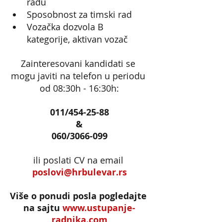
radu
Sposobnost za timski rad
Vozačka dozvola B 
kategorije, aktivan vozač
Zainteresovani kandidati se 
mogu javiti na telefon u periodu 
od 08:30h - 16:30h:
011/454-25-88
&
060/3066-099
ili poslati CV na email 
poslovi@hrbulevar.rs
Više o ponudi posla pogledajte 
na sajtu 
www.ustupanje-
radnika.com