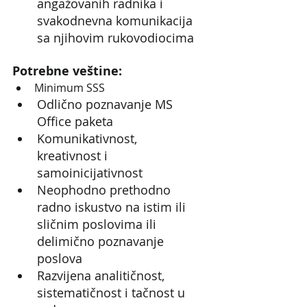
angažovanih radnika i 
svakodnevna komunikacija 
sa njihovim rukovodiocima
Potrebne veštine:
Minimum SSS
Odlično poznavanje MS 
Office paketa
Komunikativnost, 
kreativnost i 
samoinicijativnost
Neophodno prethodno 
radno iskustvo na istim ili 
sličnim poslovima ili 
delimično poznavanje 
poslova
Razvijena analitičnost, 
sistematičnost i tačnost u 