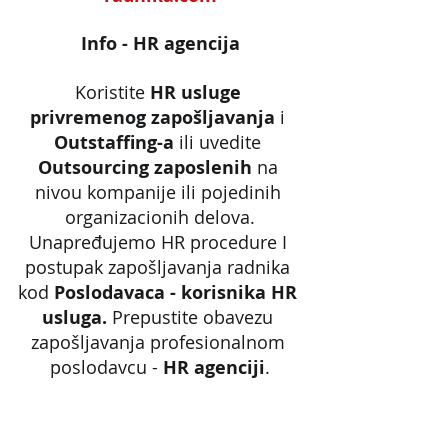
Info - HR agencija
Koristite 
HR usluge 
privremenog zapošljavanja
 i 
Outstaffing-a
 ili uvedite 
Outsourcing zaposlenih
 na 
nivou kompanije ili pojedinih 
organizacionih delova.
Unapređujemo HR procedure I 
postupak zapošljavanja radnika 
kod 
Poslodavaca - korisnika HR 
usluga. 
Prepustite obavezu 
zapošljavanja profesionalnom 
poslodavcu - 
HR agenciji
.