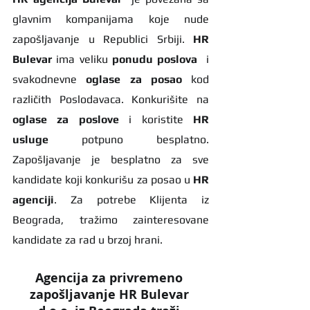
glavnim kompanijama koje nude 
zapošljavanje u Republici Srbiji. 
HR 
Bulevar 
ima veliku 
ponudu poslova
  i 
svakodnevne 
oglase za posao
 kod 
različith Poslodavaca. Konkurišite na 
oglase za poslove
 i koristite 
HR 
usluge
 potpuno besplatno. 
Zapošljavanje je besplatno za sve 
kandidate koji konkurišu za posao u 
HR 
agenciji
. Za potrebe Klijenta iz 
Beograda, tražimo zainteresovane 
kandidate za rad u brzoj hrani.
Agencija za privremeno 
zapošljavanje HR Bulevar 