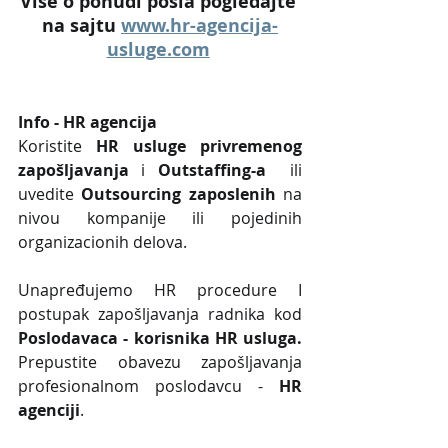
Više o ponudi posla pogledajte 
na sajtu 
www.hr-agencija-
usluge.com
Info - HR agencija 
Koristite 
HR usluge privremenog 
zapošljavanja
 i 
Outstaffing-a
  ili 
uvedite 
Outsourcing zaposlenih
 na 
nivou kompanije ili pojedinih 
organizacionih delova.
Unapređujemo HR procedure I 
postupak zapošljavanja radnika kod 
Poslodavaca - korisnika HR usluga. 
Prepustite obavezu zapošljavanja 
profesionalnom poslodavcu - 
HR 
agenciji
.