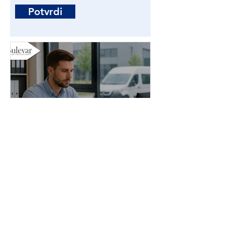
Potvrdi
Administrator stranih
radnika | Poslovi - Beograd