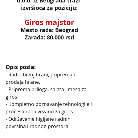
d.o.o. iz Beograda traži 
izvršioca za poziciju:
Giros majstor
Mesto rada: Beograd
Zarada: 80.000 rsd
Opis posla:
- Rad u brzoj hrani, priprema i 
prodaja hrane.
- Priprema priloga, salata i mesa za 
giros.
- Kompletno poznavanje tehnologije i 
procesa rada vezano za giros.
- Održavanje higijene radnih 
površina i radnog prostora.