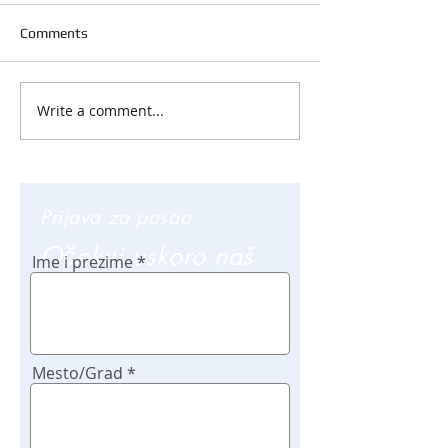
Comments
Write a comment...
Prijava za posao
Očekuj uskoro naš
Ime i prezime
poziv
Mesto/Grad