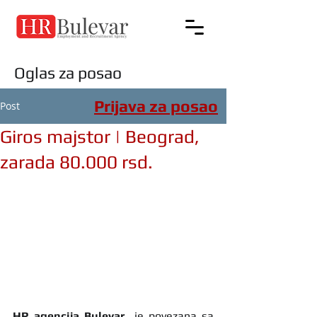
Oglas za posao
Prijava za posao
Post
Giros majstor | Beograd,
zarada 80.000 rsd.
HR agencija Bulevar
  je povezana sa 