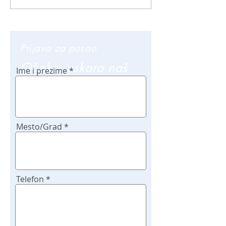
Prijava za posao
Očekuj uskoro naš
Ime i prezime
poziv
Mesto/Grad
Telefon