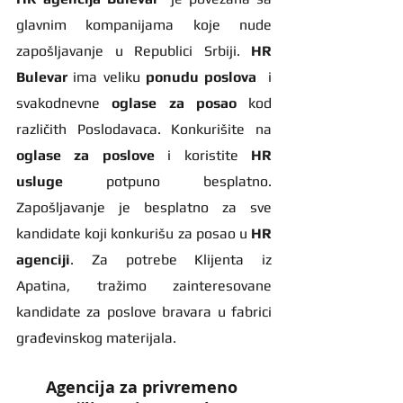
glavnim kompanijama koje nude 
zapošljavanje u Republici Srbiji. 
HR 
Bulevar 
ima veliku 
ponudu poslova
  i 
svakodnevne 
oglase za posao
 kod 
različith Poslodavaca. Konkurišite na 
oglase za poslove
 i koristite 
HR 
usluge
 potpuno besplatno. 
Zapošljavanje je besplatno za sve 
kandidate koji konkurišu za posao u 
HR 
agenciji
. Za potrebe Klijenta iz 
Apatina, tražimo zainteresovane 
kandidate za poslove bravara u fabrici 
građevinskog materijala.
Agencija za privremeno 