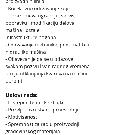
proizvodnih linija
- Korektivno održavanje koje 
podrazumeva ugradnju, servis,
popravku i modifikaciju delova 
mašina i ostale
infrastrukture pogona
- Održavanje mehanike, pneumatike i 
hidraulike mašina
- Obavezan je da se u odazove 
svakom pozivu i van radnog vremena 
u cilju otklanjanja kvarova na mašini i 
opremi
Uslovi rada:
- III stepen tehnicke struke
- Poželjno iskustvo u proizvodnji
- Motivisanost
- Spremnost za rad u proizvodnji 
građevinskog materijala