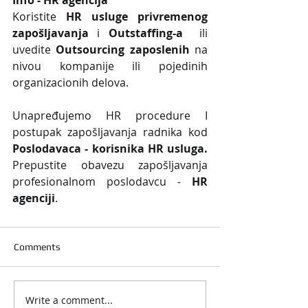
Koristite 
HR usluge privremenog 
zapošljavanja
 i 
Outstaffing-a
  ili 
uvedite 
Outsourcing zaposlenih
 na 
nivou kompanije ili pojedinih 
organizacionih delova.
Unapređujemo HR procedure I 
postupak zapošljavanja radnika kod 
Poslodavaca - korisnika HR usluga. 
Prepustite obavezu zapošljavanja 
profesionalnom poslodavcu - 
HR 
agenciji
.
Comments
Write a comment...