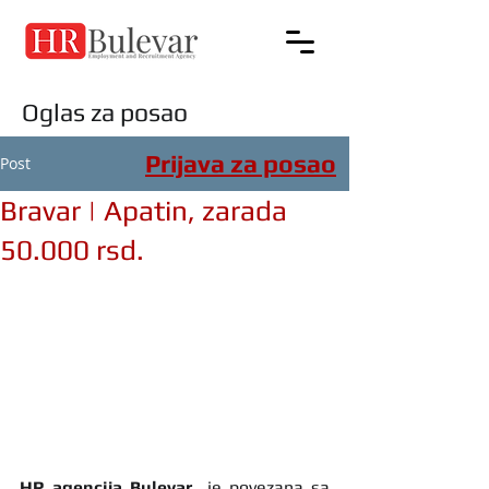
Oglas za posao
Prijava za posao
Post
Bravar | Apatin, zarada
50.000 rsd.
HR agencija Bulevar
  je povezana sa 