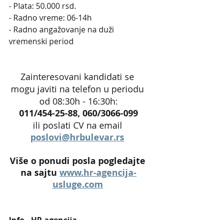
- Plata: 50.000 rsd.
- Radno vreme: 06-14h 
- Radno angažovanje na duži 
vremenski period
Zainteresovani kandidati se 
mogu javiti na telefon u periodu 
od 08:30h - 16:30h:
011/454-25-88, 060/3066-099
ili poslati CV na email 
poslovi@hrbulevar.rs
Više o ponudi posla pogledajte 
na sajtu 
www.hr-agencija-
usluge.com
Info - HR agencija 