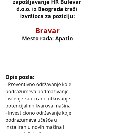
zapošljavanje HR Bulevar 
d.o.o. iz Beograda traži 
izvršioca za poziciju:
Bravar
Mesto rada: Apatin
Opis posla:
- Preventivno održavanje koje 
podrazumeva podmazivanje,
čišćenje kao i rano otkrivanje 
potencijalnih kvarova mašina
- Investiciono održavanje koje 
podrazumeva učešće u
instaliranju novih mašina i 