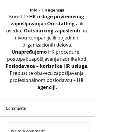
Info – HR agencija
Koristite 
HR usluge privremenog 
zapošljavanja
 i 
Outstaffing
-a ili
uvedite 
Outsourcing zaposlenih 
na 
nivou kompanije ili pojedinih 
organizacionih delova.
Unapređujemo 
HR procedure I 
postupak zapošljavanja radnika kod 
Poslodavaca – korisnika HR usluga.
Prepustite obavezu zapošljavanja 
profesionalnom poslodavcu – 
HR 
agenciji.
Comments
Write a comment...