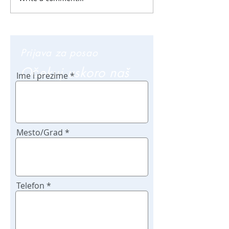
Prijava za posao
Očekuj uskoro naš
Ime i prezime
poziv
Mesto/Grad
Telefon