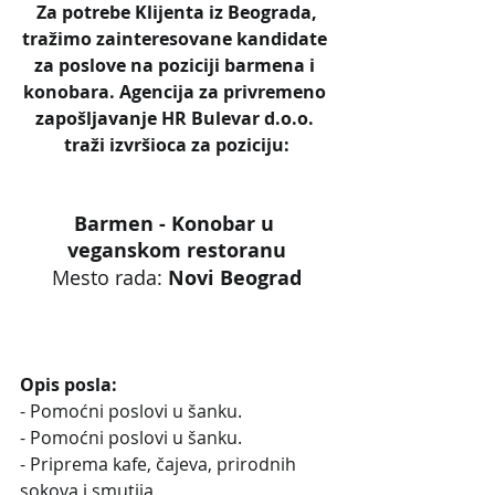
 Za potrebe Klijenta iz Beograda, 
tražimo zainteresovane kandidate 
za poslove na poziciji barmena i 
konobara. Agencija za privremeno 
zapošljavanje HR Bulevar d.o.o. 
traži izvršioca za poziciju:
Barmen - Konobar u 
veganskom restoranu
 Mesto rada: 
Novi Beograd 
Opis posla:
- Pomoćni poslovi u šanku.
- Pomoćni poslovi u šanku.
- Priprema kafe, čajeva, prirodnih 
sokova i smutija.