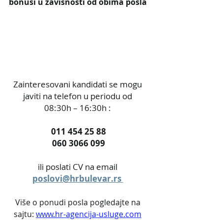
bonusi u zavisnosti od obima posla
Zainteresovani kandidati se mogu 
javiti na telefon u periodu od 
08:30h – 16:30h : 
011 454 25 88
060 3066 099
ili poslati CV na email 
poslovi@hrbulevar.rs 
Više o ponudi posla pogledajte na 
sajtu: 
www.hr-agencija-usluge.com