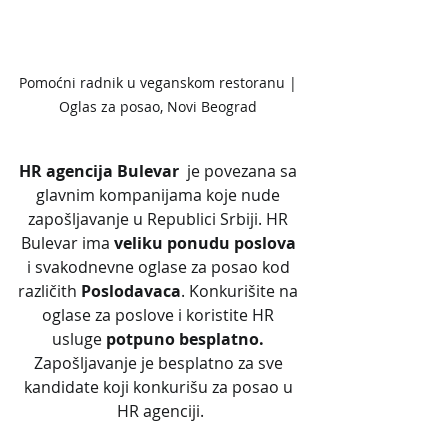
Pomoćni radnik u veganskom restoranu | 
Oglas za posao, Novi Beograd 
HR agencija Bulevar
  je povezana sa 
glavnim kompanijama koje nude 
zapošljavanje u Republici Srbiji. HR 
Bulevar ima 
veliku ponudu poslova
i svakodnevne oglase za posao kod 
različith 
Poslodavaca
. Konkurišite na 
oglase za poslove i koristite HR 
usluge 
potpuno besplatno. 
Zapošljavanje je besplatno za sve 
kandidate koji konkurišu za posao u 
HR agenciji.