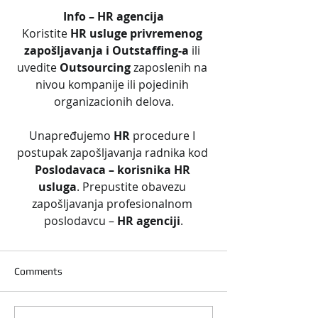
Info – HR agencija
Koristite 
HR usluge privremenog 
zapošljavanja i Outstaffing-a
 ili 
uvedite 
Outsourcing
 zaposlenih na 
nivou kompanije ili pojedinih 
organizacionih delova.
Unapređujemo 
HR
 procedure I 
postupak zapošljavanja radnika kod 
Poslodavaca – korisnika HR 
usluga
. Prepustite obavezu 
zapošljavanja profesionalnom 
poslodavcu – 
HR agenciji
.
Comments