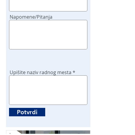
Napomene/Pitanja
Upišite naziv radnog mesta
Potvrdi