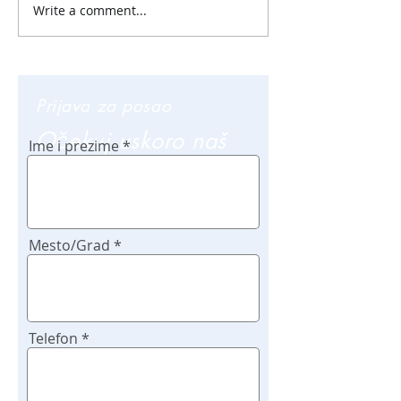
Write a comment...
Prijava za posao
Očekuj uskoro naš
Ime i prezime
poziv
Mesto/Grad
Telefon