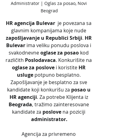
Administrator | Oglas za posao, Novi 
Beograd
HR agencija Bulevar
  je povezana sa 
glavnim kompanijama koje nude 
zapošljavanje u Republici Srbiji
. 
HR 
Bulevar
 ima veliku ponudu poslova i 
svakodnevne 
oglase za posao
 kod 
različith 
Poslodavaca
. Konkurišite na 
oglase za poslove
 i koristite 
HR 
usluge
 potpuno besplatno. 
Zapošljavanje je besplatno za sve 
kandidate koji konkurišu za 
posao u 
HR agenciji
. Za potrebe Klijenta iz 
Beograda
, tražimo zainteresovane 
kandidate za 
poslove
 na poziciji 
administrator.
Agencija za privremeno 