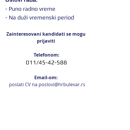
- Puno radno vreme
- Na duži vremenski period
Zainteresovani kandidati se mogu 
prijaviti 
Telefonom:
011/45-42-588
Email-om: 
 poslati CV na 
p
oslovi@hrbulevar.rs