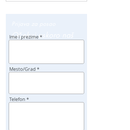
Prijava za posao
Očekuj uskoro naš
Ime i prezime
poziv
Mesto/Grad
Telefon