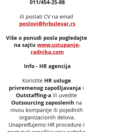
011/454-25-88
ili poslati CV na email 
poslovi@hrbulevar.rs
Više o ponudi posla pogledajte 
na sajtu 
www.ustupanje-
radnika.com
Info - HR agencija
Koristite 
HR usluge 
privremenog zapošljavanja
 i 
Outstaffing-a
 ili uvedite 
Outsourcing zaposlenih
 na 
nivou kompanije ili pojedinih 
organizacionih delova.
Unapređujemo HR procedure I 
postupak zapošljavanja radnika 