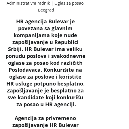
Administrativni radnik | Oglas za posao, 
Beograd
HR agencija Bulevar je 
povezana sa glavnim 
kompanijama koje nude 
zapošljavanje u Republici 
Srbiji. HR Bulevar ima veliku 
ponudu poslova i svakodnevne 
oglase za posao kod različith 
Poslodavaca. Konkurišite na 
oglase za poslove i koristite 
HR usluge potpuno besplatno. 
Zapošljavanje je besplatno za 
sve kandidate koji konkurišu 
za posao u HR agenciji.
Agencija za privremeno 
zapošljavanje HR Bulevar 