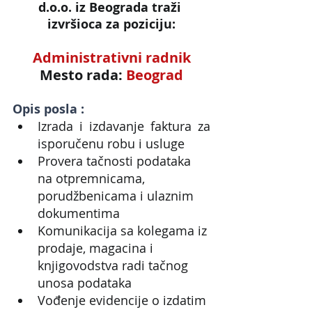
d.o.o. iz Beograda traži 
izvršioca za poziciju:
Administrativni radnik
Mesto rada: 
Beograd
Opis posla :
Izrada i izdavanje faktura za 
isporučenu robu i usluge
Provera tačnosti podataka 
na otpremnicama, 
porudžbenicama i ulaznim 
dokumentima
Komunikacija sa kolegama iz 
prodaje, magacina i 
knjigovodstva radi tačnog 
unosa podataka
Vođenje evidencije o izdatim 