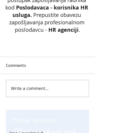
kod 
Poslodavaca - korisnika HR 
usluga. 
Prepustite obavezu 
zapošljavanja profesionalnom 
poslodavcu - 
HR agenciji
.
Comments
Write a comment...
Prijava za posao
Očekuj uskoro naš