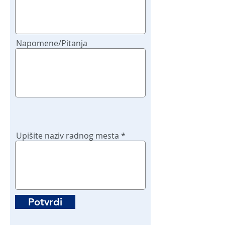
Napomene/Pitanja
Upišite naziv radnog mesta
Potvrdi