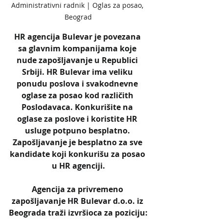
Administrativni radnik | Oglas za posao, 
Beograd
HR agencija Bulevar je povezana 
sa glavnim kompanijama koje 
nude zapošljavanje u Republici 
Srbiji. HR Bulevar ima veliku 
ponudu poslova i svakodnevne 
oglase za posao kod različith 
Poslodavaca. Konkurišite na 
oglase za poslove i koristite HR 
usluge potpuno besplatno. 
Zapošljavanje je besplatno za sve 
kandidate koji konkurišu za posao 
u HR agenciji.
Agencija za privremeno 
zapošljavanje HR Bulevar d.o.o. iz 
Beograda traži izvršioca za poziciju: