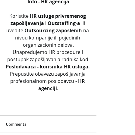
Info - HR agencija
Koristite 
HR usluge privremenog 
zapošljavanja
 i 
Outstaffing-a
 ili 
uvedite 
Outsourcing zaposlenih
 na 
nivou kompanije ili pojedinih 
organizacionih delova.
Unapređujemo HR procedure I 
postupak zapošljavanja radnika kod 
Poslodavaca - korisnika HR usluga. 
Prepustite obavezu zapošljavanja 
profesionalnom poslodavcu - 
HR 
agenciji
.
Comments