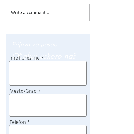
Write a comment...
Prijava za posao
Očekuj uskoro naš
Ime i prezime
poziv
Mesto/Grad
Telefon