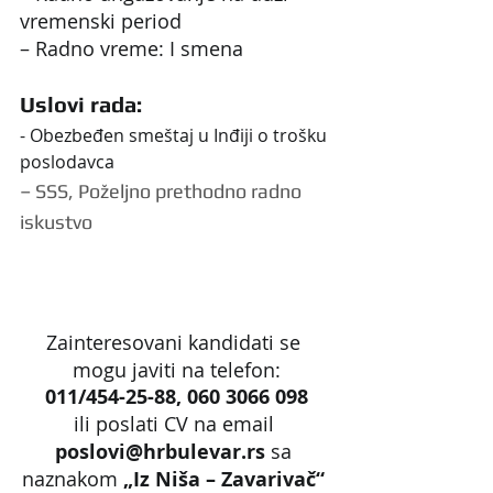
vremenski period
– Radno vreme: I smena
Uslovi rada:
- Obezbeđen smeštaj u Inđiji o trošku 
poslodavca
– SSS, Poželjno prethodno radno 
iskustvo
Zainteresovani kandidati se 
mogu javiti na telefon:
011/454-25-88, 060 3066 098
ili poslati CV na email 
poslovi@hrbulevar.rs 
sa 
naznakom 
„Iz Niša – Zavarivač“