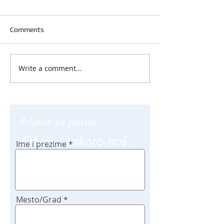
Comments
Write a comment...
Prijava za posao
Očekuj uskoro naš
Ime i prezime
poziv
Mesto/Grad