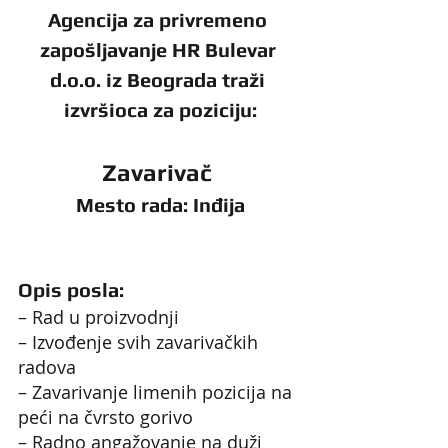
Agencija za privremeno 
zapošljavanje HR Bulevar 
d.o.o. iz Beograda traži 
izvršioca za poziciju:
Zavarivač 
Mesto rada: Inđija
Opis posla:
– Rad u proizvodnji
– Izvođenje svih zavarivačkih 
radova
– Zavarivanje limenih pozicija na 
peći na čvrsto gorivo
– Radno angažovanje na duži 