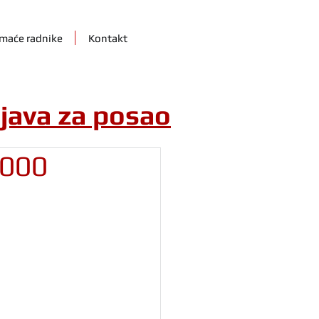
maće radnike
Kontakt
ijava za posao
.000