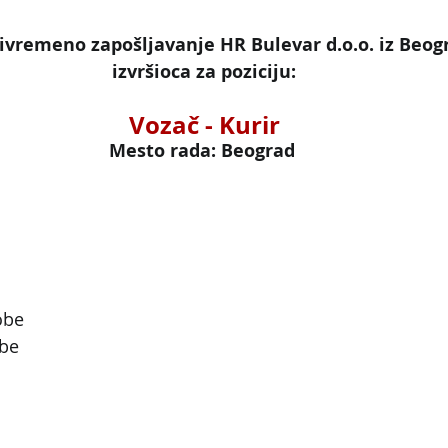
ivremeno zapošljavanje HR Bulevar d.o.o. iz Beogr
izvršioca za poziciju:
Vozač - Kurir
Mesto rada: Beograd 
obe
obe