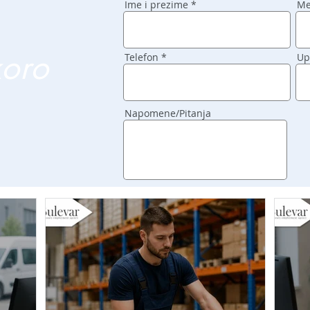
Ime i prezime
Me
koro
Telefon
Up
Napomene/Pitanja