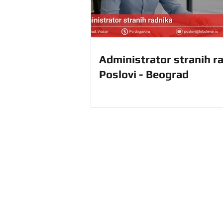
Administrator stranih ra
Poslovi - Beograd
HR Agencija Bulevar u Beograd
ponudu HR usluga na teritoriji ce
sebi i unapredite svoje poslovanj