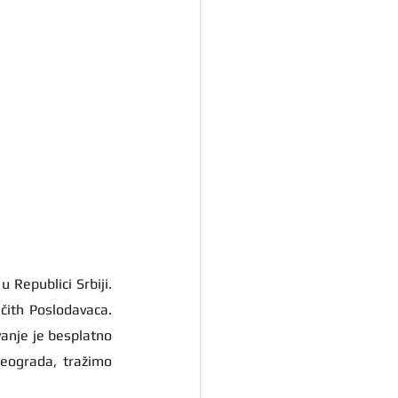
  je povezana sa glavnim kompanijama koje nude zapošljavanje u Republici Srbiji. 
ičith Poslodavaca. 
anje je besplatno 
Beograda, tražimo 