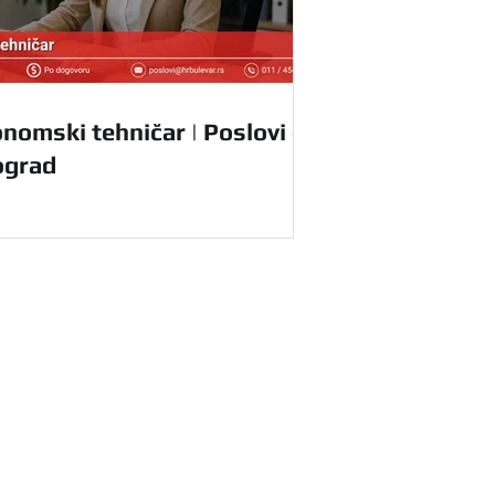
nomski tehničar | Poslovi -
ograd
radnike