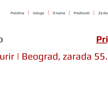
Početna
Usluge
O nama
Prednosti
Za do
o
Pr
urir | Beograd, zarada 55