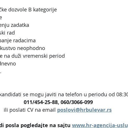
ke dozvole B kategorije
e
đenju zadatka
ki rad
panje radacima
iskustvo neophodno
e na duži vremenski period
 dnevno
.
kandidati se mogu javiti na telefon u periodu od 08:30
011/454-25-88, 060/3066-099
ili poslati CV na email 
poslovi@hrbulevar.rs
i posla pogledajte na sajtu 
www.hr-agencija-usl