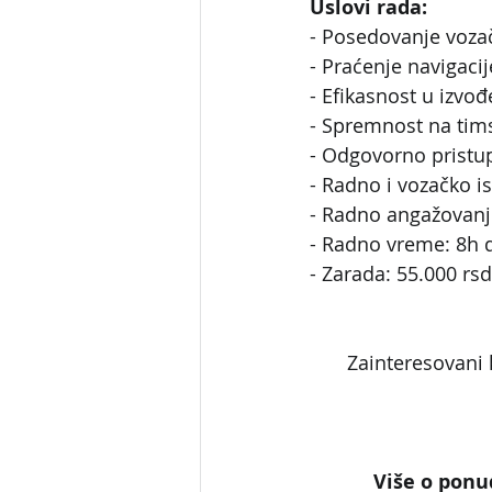
Uslovi rada:
- Posedovanje vozač
- Praćenje navigacij
- Efikasnost u izvo
- Spremnost na tims
- Odgovorno pristu
- Radno i vozačko 
- Radno angažovanj
- Radno vreme: 8h
- Zarada: 55.000 rsd
Zainteresovani 
Više o ponud