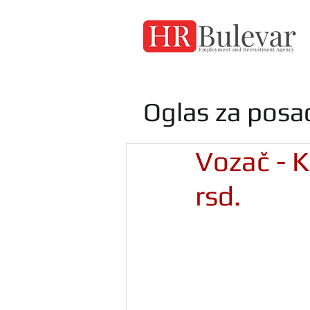
Oglas za posa
Vozač - K
rsd.