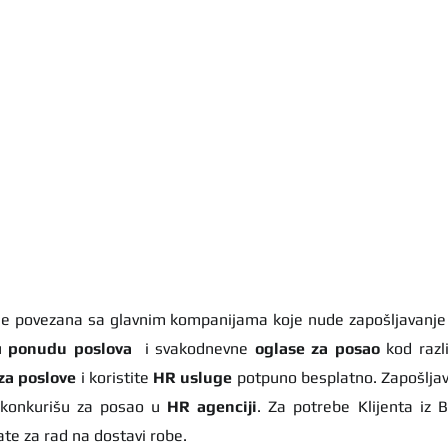
u 
ponudu poslova
  i svakodnevne 
oglase za posao
 kod razl
za poslove
 i koristite 
HR usluge
 potpuno besplatno. Zapošljav
 konkurišu za posao u 
HR agenciji
. Za potrebe Klijenta iz 
te za rad na dostavi robe.