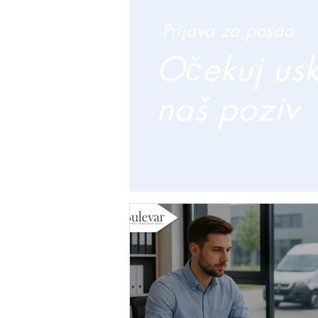
Prijava za posao
Očekuj us
naš poziv