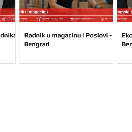
dnika |
Radnik u magacinu | Poslovi -
Eko
Beograd
Be
Navigacija
Početna
Usluge
u Vam nudi kompletnu
O nama
le Srbije. Olakšajte
Prednosti
e uz nas.
Za domaće 
Kontakt