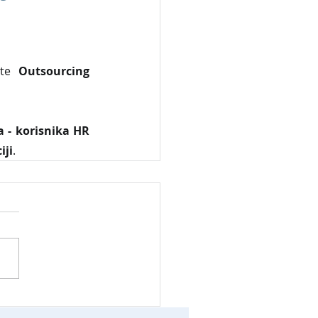
ite 
Outsourcing 
 - korisnika HR 
iji
.