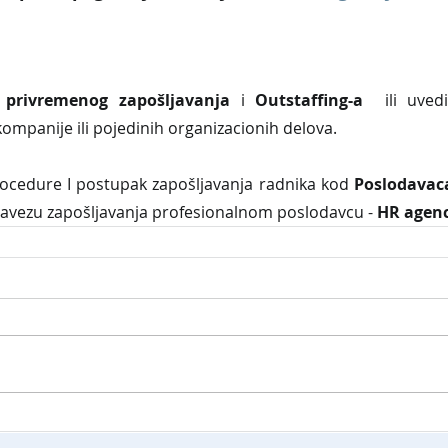
 privremenog zapošljavanja
 i 
Outstaffing-a
  ili uved
kompanije ili pojedinih organizacionih delova.
edure I postupak zapošljavanja radnika kod 
Poslodavaca
avezu zapošljavanja profesionalnom poslodavcu - 
HR agenc