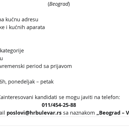
(
Beograd
)
 na kućnu adresu
ke i kućnih aparata
kategorije
du
vremenski period sa prijavom
6h, ponedeljak – petak
ainteresovani kandidati se mogu javiti na telefon:
011/454-25-88
il 
poslovi@hrbulevar.rs 
sa naznakom 
„Beograd – 