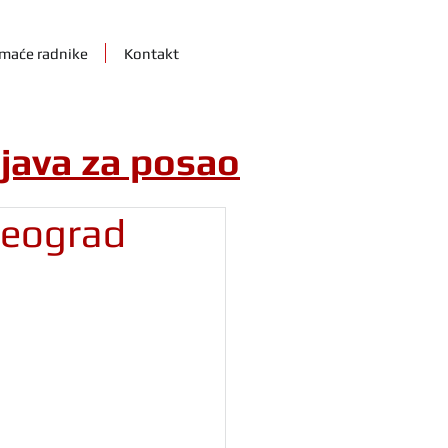
maće radnike
Kontakt
ijava za posao
Beograd