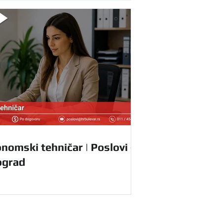
nomski tehničar | Poslovi -
ograd