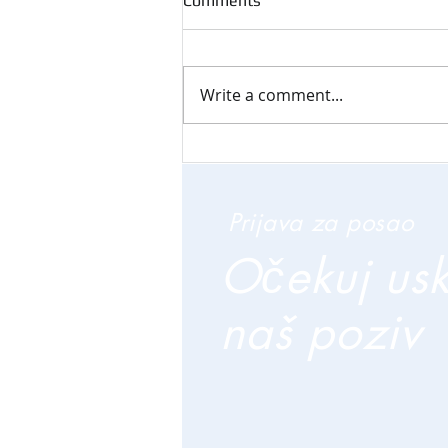
Comments
Write a comment...
Prijava za posao
Očekuj us
naš poziv