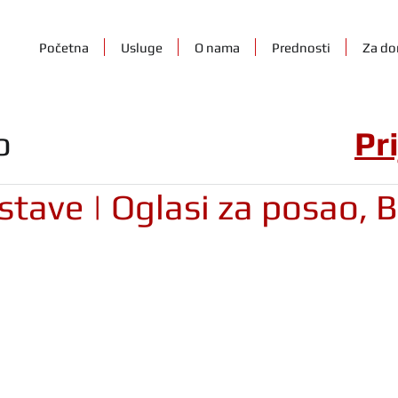
Početna
Usluge
O nama
Prednosti
Za do
o
Pr
stave | Oglasi za posao, 