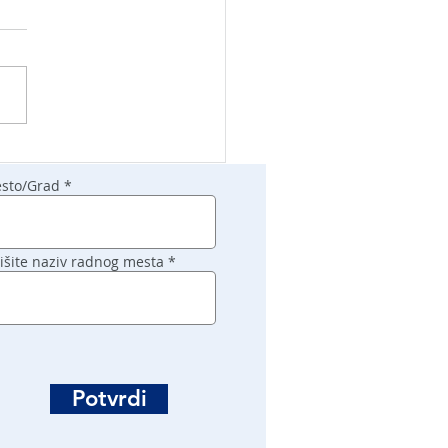
sto/Grad
išite naziv radnog mesta
Potvrdi