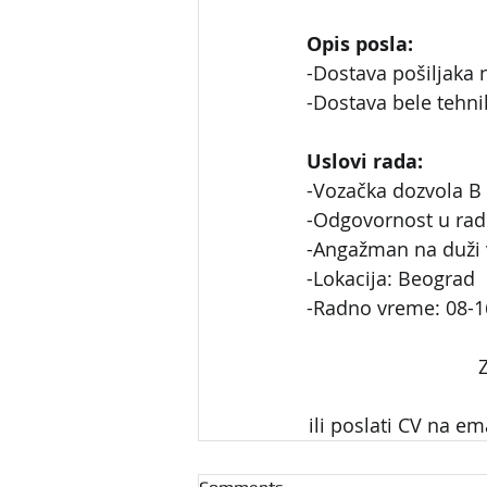
Opis posla:
-Dostava pošiljaka
-Dostava bele tehni
Uslovi rada:
-Vozačka dozvola B 
-Odgovornost u ra
-Angažman na duži 
-Lokacija: Beograd
-Radno vreme: 08-1
Z
ili poslati CV na ema