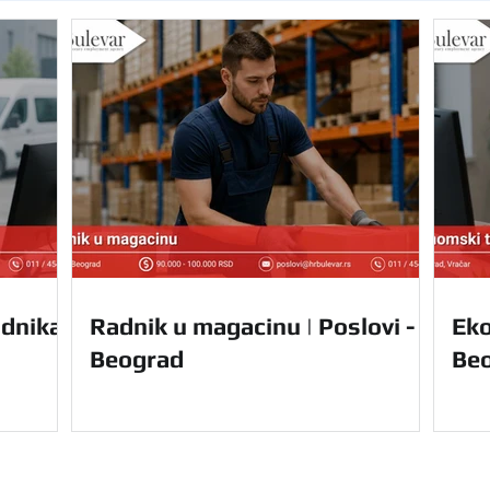
dnika |
Radnik u magacinu | Poslovi -
Eko
Beograd
Be
Navigacija