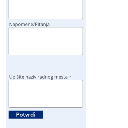
Napomene/Pitanja
Upišite naziv radnog mesta
Potvrdi