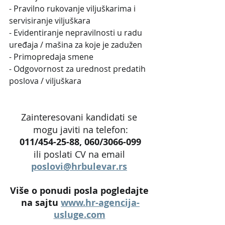
- Pravilno rukovanje viljuškarima i 
servisiranje viljuškara
- Evidentiranje nepravilnosti u radu 
uređaja / mašina za koje je zadužen
- Primopredaja smene
- Odgovornost za urednost predatih 
poslova / viljuškara
Zainteresovani kandidati se 
mogu javiti na telefon:
011/454-25-88, 060/3066-099
ili poslati CV na email 
poslovi@hrbulevar.rs
Više o ponudi posla pogledajte 
na sajtu 
www.hr-agencija-
usluge.com