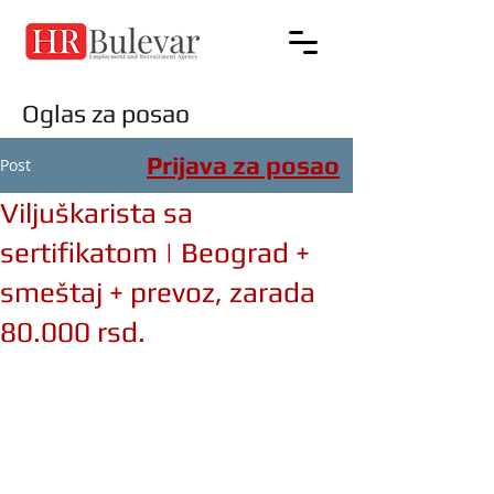
Oglas za posao
Prijava za posao
Post
Viljuškarista sa
sertifikatom | Beograd +
smeštaj + prevoz, zarada
80.000 rsd.