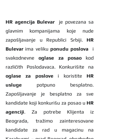
HR agencija Bulevar
  je povezana sa 
glavnim kompanijama koje nude 
zapošljavanje u Republici Srbiji. 
HR 
Bulevar 
ima veliku 
ponudu poslova
  i 
svakodnevne 
oglase za posao
 kod 
različith Poslodavaca. Konkurišite na 
oglase za poslove
 i koristite 
HR 
usluge
 potpuno besplatno. 
Zapošljavanje je besplatno za sve 
kandidate koji konkurišu za posao u 
HR 
agenciji
. Za potrebe Klijenta iz 
Beograda, tražimo zainteresovane 
kandidate za rad u magacinu na 
Karaburmi – grad Beograd, obezbeđen 