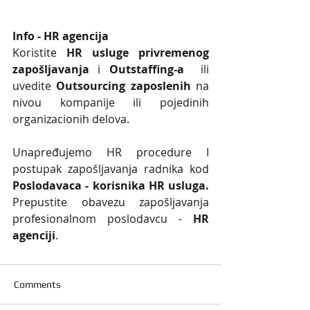
Info - HR agencija 
Koristite 
HR usluge privremenog 
zapošljavanja
 i 
Outstaffing-a
  ili 
uvedite 
Outsourcing zaposlenih
 na 
nivou kompanije ili pojedinih 
organizacionih delova.
Unapređujemo HR procedure I 
postupak zapošljavanja radnika kod 
Poslodavaca - korisnika HR usluga. 
Prepustite obavezu zapošljavanja 
profesionalnom poslodavcu - 
HR 
agenciji
.
Comments