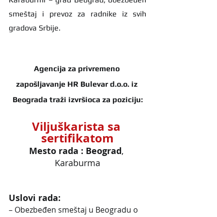
smeštaj i prevoz za radnike iz svih 
gradova Srbije.
Agencija za privremeno 
zapošljavanje HR Bulevar d.o.o. iz 
Beograda traži izvršioca za poziciju:
Viljuškarista sa 
sertifikatom
Mesto rada : Beograd
, 
Karaburma
Uslovi rada:
– Obezbeđen smeštaj u Beogradu o 