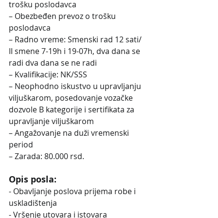
trošku poslodavca
– Obezbeđen prevoz o trošku 
poslodavca
– Radno vreme: Smenski rad 12 sati/ 
II smene 7-19h i 19-07h, dva dana se 
radi dva dana se ne radi
– Kvalifikacije: NK/SSS
– Neophodno iskustvo u upravljanju 
viljuškarom, posedovanje vozačke 
dozvole B kategorije i sertifikata za 
upravljanje viljuškarom
– Angažovanje na duži vremenski 
period
– Zarada: 80.000 rsd. 
Opis posla:
- Obavljanje poslova prijema robe i 
uskladištenja
- Vršenje utovara i istovara 