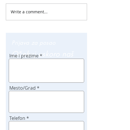
Write a comment...
Prijava za posao
Očekuj uskoro naš
Ime i prezime
poziv
Mesto/Grad
Telefon