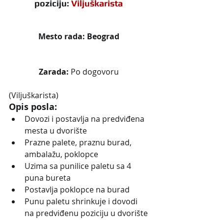
poziciju: 
Viljuškarista
Mesto rada: Beograd
Zarada:
 Po dogovoru
(Viljuškarista)
Opis posla:
Dovozi i postavlja na predviđena 
mesta u dvorište
Prazne palete, praznu burad, 
ambalažu, poklopce
Uzima sa punilice paletu sa 4 
puna bureta
Postavlja poklopce na burad
Punu paletu shrinkuje i dovodi 
na predviđenu poziciju u dvorište