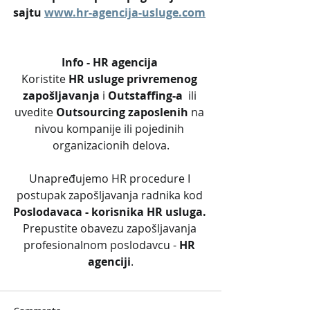
sajtu 
www.hr-agencija-usluge.com
Info - HR agencija 
Koristite 
HR usluge privremenog 
zapošljavanja
 i 
Outstaffing-a
  ili 
uvedite 
Outsourcing zaposlenih
 na 
nivou kompanije ili pojedinih 
organizacionih delova.
Unapređujemo HR procedure I 
postupak zapošljavanja radnika kod 
Poslodavaca - korisnika HR usluga. 
Prepustite obavezu zapošljavanja 
profesionalnom poslodavcu - 
HR 
agenciji
.