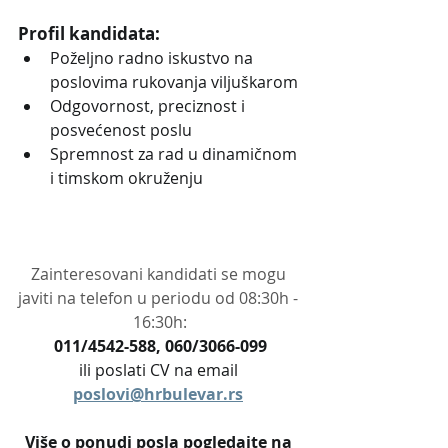
Profil kandidata:
Poželjno radno iskustvo na 
poslovima rukovanja viljuškarom
Odgovornost, preciznost i 
posvećenost poslu
Spremnost za rad u dinamičnom 
i timskom okruženju
Zainteresovani kandidati se mogu 
javiti na telefon u periodu od 08:30h - 
16:30h:
011/4542-588, 060/3066-099
ili poslati CV na email 
poslovi@hrbulevar.rs
Više o ponudi posla pogledajte na 