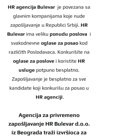
HR agencija Bulevar
  je povezana sa 
glavnim kompanijama koje nude 
zapošljavanje u Republici Srbiji. 
HR 
Bulevar 
ima veliku 
ponudu poslova
  i 
svakodnevne 
oglase za posao
 kod 
različith Poslodavaca. Konkurišite na 
oglase za poslove
 i koristite 
HR 
usluge
 potpuno besplatno. 
Zapošljavanje je besplatno za sve 
kandidate koji konkurišu za posao u 
HR agenciji
.
Agencija za privremeno 
zapošljavanje HR Bulevar d.o.o. 
iz Beograda traži izvršioca za 