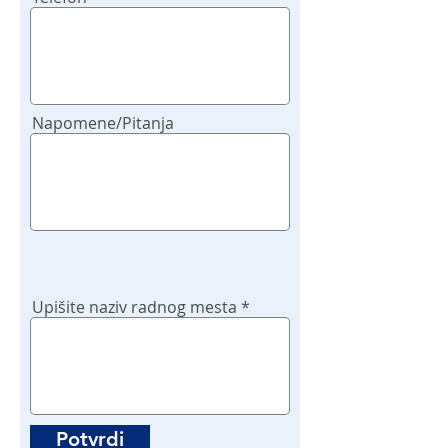
Napomene/Pitanja
Upišite naziv radnog mesta
Potvrdi