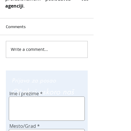
agenciji
.
Comments
Write a comment...
Prijava za posao
Očekuj uskoro naš
Ime i prezime
poziv
Mesto/Grad