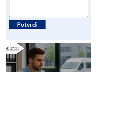
Potvrdi
Administrator stranih
radnika | Poslovi - Beograd