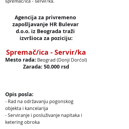
spremač/ica - servir/ka.
Agencija za privremeno 
zapošljavanje HR Bulevar 
d.o.o. iz Beograda traži 
izvršioca za poziciju:
Spremač/ica - Servir/ka
Mesto rada:
Beograd (Donji Dorćol)
Zarada: 50.000 rsd
Opis posla:
- Rad na održavanju pogonskog 
objekta i kancelarija
- Serviranje i posluživanje napitaka i 
ketering obroka