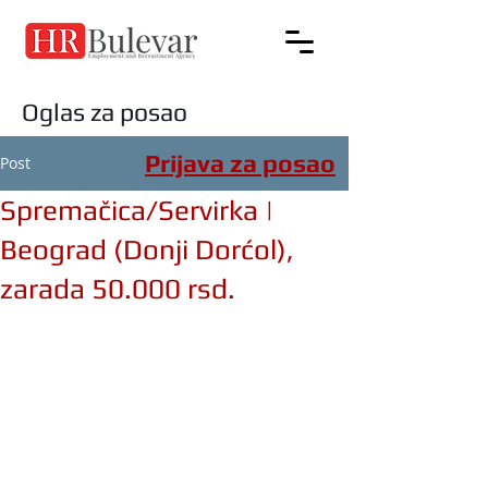
Oglas za posao
Prijava za posao
Post
Spremačica/Servirka |
Beograd (Donji Dorćol),
zarada 50.000 rsd.