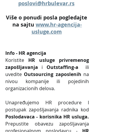
poslovi@hrbulevar.rs
Više o ponudi posla pogledajte 
na sajtu 
www.hr-agencija-
usluge.com
Info - HR agencija 
Koristite 
HR usluge privremenog 
zapošljavanja
 i 
Outstaffing-a
  ili 
uvedite 
Outsourcing zaposlenih
 na 
nivou kompanije ili pojedinih 
organizacionih delova.
Unapređujemo HR procedure I 
postupak zapošljavanja radnika kod 
Poslodavaca - korisnika HR usluga. 
Prepustite obavezu zapošljavanja 
profesionalnom poslodavcu - 
HR 