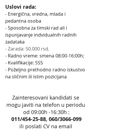
Uslovi rada:
- Energična, vredna, mlada i 
pedantna osoba
- Sposobna za timski rad ali i 
ispunjavanje indvidualnih radnih 
zadataka
- Zarada: 50.000 rsd.
- Radno vreme: smena 08:00-16:00h;
- Kvalifikacije: SSS
- Poželjno prethodno radno iskustvo 
na sličnim ili istim pozicijana
Zainteresovani kandidati se 
mogu javiti na telefon u periodu 
od 09:00h -16:30h :
011/454-25-88, 060/3066-099
ili poslati CV na email 