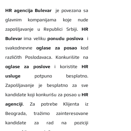
HR agencija Bulevar
  je povezana sa 
glavnim kompanijama koje nude 
zapošljavanje u Republici Srbiji. 
HR 
Bulevar 
ima veliku 
ponudu poslova
  i 
svakodnevne 
oglase za posao
 kod 
različith Poslodavaca. Konkurišite na 
oglase za poslove
 i koristite 
HR 
usluge
 potpuno besplatno. 
Zapošljavanje je besplatno za sve 
kandidate koji konkurišu za posao u 
HR 
agenciji
. Za potrebe Klijenta iz 
Beograda, tražimo zainteresovane 
kandidate za rad na poziciji 