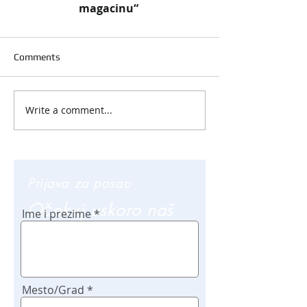
magacinu“
Comments
Write a comment...
Prijava za posao
Očekuj uskoro naš
Ime i prezime
poziv
Mesto/Grad