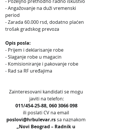
- Poželjno prethodno radno iskustvo
- Angažovanje na duži vremenski 
period
- Zarada 60.000 rsd, dodatno plaćen 
trošak gradskog prevoza
Opis posla:
- Prijem i deklarisanje robe
- Slaganje robe u magacin
- Komisioniranje i pakovanje robe
- Rad sa RF uređajima
Zainteresovani kandidati se mogu 
javiti na telefon:
011/454-25-88, 060 3066 098
ili poslati CV na email 
poslovi@hrbulevar.rs 
sa naznakom 
„Novi Beograd – Radnik u 